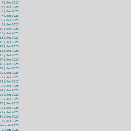
4 juillet 2025
5 juillet 2025
6 juillet 2025
7 juillet 2025
8 juillet 2025
9 juillet 2025
10 juillet 2025
11 juillet 2025
12 juillet 2025
13 juillet 2025
14 juillet 2025
15 juillet 2025
16 juillet 2025
17 juillet 2025
18 juillet 2025
19 juillet 2025
20 juillet 2025
21 juillet 2025
22 juillet 2025
23 juillet 2025
24 juillet 2025
25 juillet 2025
26 juillet 2025
27 juillet 2025
28 juillet 2025
29 juillet 2025
30 juillet 2025
31 juillet 2025
1er août 2025
2 août 2025