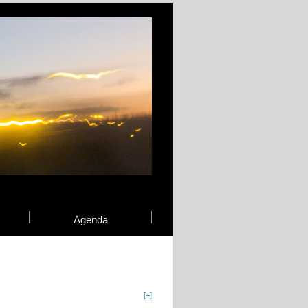
Agenda
[+]