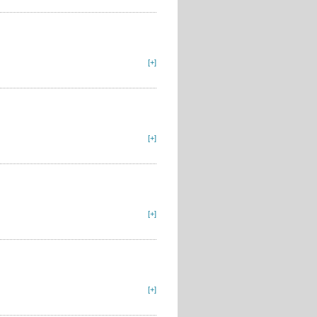
[+]
[+]
[+]
[+]