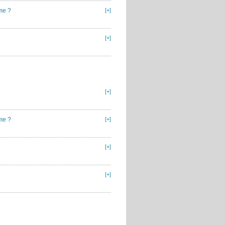
me ?
[+]
[+]
[+]
me ?
[+]
[+]
[+]