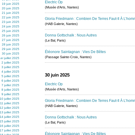
Electric Op
19 juin 2025
(Musée d’Arts, Nantes)
20 juin 2025
21 juin 2025
22 juin 2025
Gloria Friedmann : Combien De Terres Faut-Il À L’hom
23 juin 2025
(HAB Galerie, Nantes)
24 juin 2025
25 juin 2025
Donna Gottschalk : Nous Autres
26 juin 2025
27 juin 2025
(Le Bal, Paris)
28 juin 2025
29 juin 2025
Éléonore Saintagnan : Vies De Bêtes
30 juin 2025
(Passage Sainte-Croix, Nantes)
1er juillet 2025
2 juillet 2025
3 juillet 2025
4 juillet 2025
30 juin 2025
5 juillet 2025
6 juillet 2025
Electric Op
7 juillet 2025
(Musée d’Arts, Nantes)
8 juillet 2025
9 juillet 2025
10 juillet 2025
Gloria Friedmann : Combien De Terres Faut-Il À L’hom
11 juillet 2025
(HAB Galerie, Nantes)
12 juillet 2025
13 juillet 2025
14 juillet 2025
Donna Gottschalk : Nous Autres
15 juillet 2025
(Le Bal, Paris)
16 juillet 2025
17 juillet 2025
Éléonore Saintagnan : Vies De Bêtes
18 juillet 2025