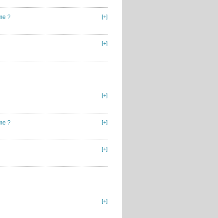
me ?
[+]
[+]
[+]
me ?
[+]
[+]
[+]