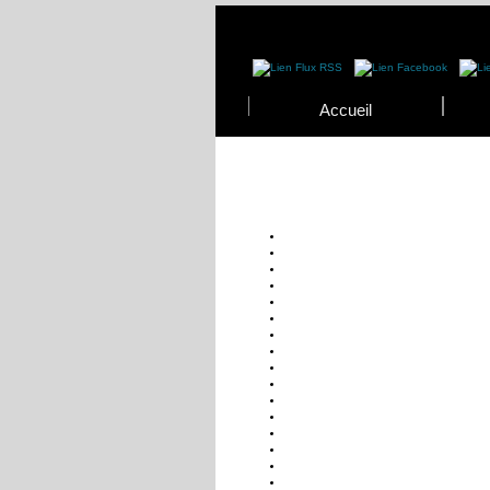
Accueil