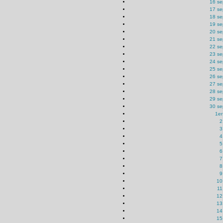
16 se
17 se
18 se
19 se
20 se
21 se
22 se
23 se
24 se
25 se
26 se
27 se
28 se
29 se
30 se
1er
2
3
4
5
6
7
8
9
10
11
12
13
14
15