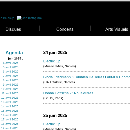
Disques
Concerts
Arts Visuels
24 juin 2025
Agenda
juin 2025 :
Electric Op
4 avril 2025
(Musée d’Arts, Nantes)
5 avril 2025
6 avril 2025
7 avril 2025
Gloria Friedmann : Combien De Terres Faut-Il À L’hom
8 avril 2025
(HAB Galerie, Nantes)
9 avril 2025
10 avril 2025
Donna Gottschalk : Nous Autres
11 avril 2025
12 avril 2025
(Le Bal, Paris)
13 avril 2025
14 avril 2025
15 avril 2025
25 juin 2025
16 avril 2025
17 avril 2025
18 avril 2025
Electric Op
19 avril 2025
(Musée d’Arts, Nantes)