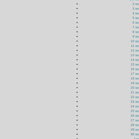
2 s
3 s
4 s
5 s
6 s
7 s
8 s
9 s
10 se
11 s
12 se
13 se
14 se
15 se
16 se
17 se
18 se
19 se
20 se
21 se
22 se
23 se
24 se
25 se
26 se
27 se
28 se
29 se
30 se
1er