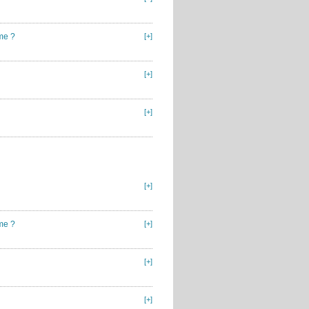
me ?
[+]
[+]
[+]
[+]
me ?
[+]
[+]
[+]