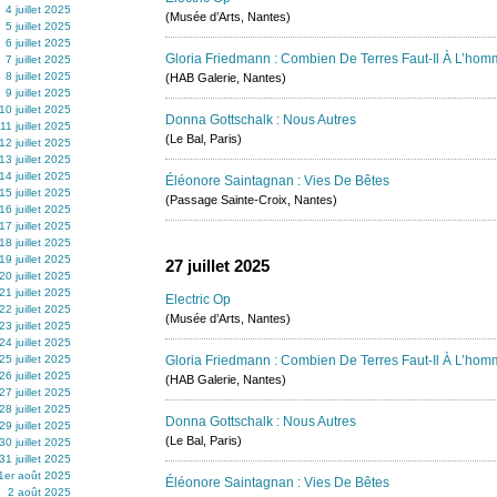
4 juillet 2025
(Musée d’Arts, Nantes)
5 juillet 2025
6 juillet 2025
Gloria Friedmann : Combien De Terres Faut-Il À L’hom
7 juillet 2025
8 juillet 2025
(HAB Galerie, Nantes)
9 juillet 2025
10 juillet 2025
Donna Gottschalk : Nous Autres
11 juillet 2025
(Le Bal, Paris)
12 juillet 2025
13 juillet 2025
14 juillet 2025
Éléonore Saintagnan : Vies De Bêtes
15 juillet 2025
(Passage Sainte-Croix, Nantes)
16 juillet 2025
17 juillet 2025
18 juillet 2025
19 juillet 2025
27 juillet 2025
20 juillet 2025
21 juillet 2025
Electric Op
22 juillet 2025
(Musée d’Arts, Nantes)
23 juillet 2025
24 juillet 2025
25 juillet 2025
Gloria Friedmann : Combien De Terres Faut-Il À L’hom
26 juillet 2025
(HAB Galerie, Nantes)
27 juillet 2025
28 juillet 2025
Donna Gottschalk : Nous Autres
29 juillet 2025
(Le Bal, Paris)
30 juillet 2025
31 juillet 2025
1er août 2025
Éléonore Saintagnan : Vies De Bêtes
2 août 2025