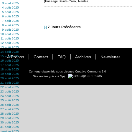
(Passage Sainte-Croix, Nantes)
3 août 2025
4 août 2025
5 août 2025
6 août 2025
7 août 2025
8 août 2025
[-]
7 Jours Précédents
9 août 2025
10 août 2025
11 août 2025
12 août 2025
13 août 2025
14 août 2025
15 août 2025
À Propos
Contact
FAQ
Archives
Newsletter
16 août 2025
17 août 2025
18 août 2025
Contenu disponible sous
Licence Creative Commons 2.0
19 août 2025
Site réalisé grâce à Spip
20 août 2025
21 août 2025
22 août 2025
23 août 2025
24 août 2025
25 août 2025
26 août 2025
27 août 2025
28 août 2025
29 août 2025
30 août 2025
31 août 2025
eptembre 2025