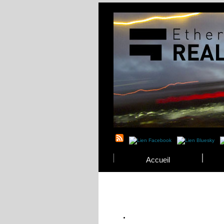
Accueil