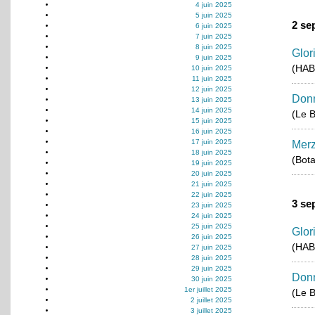
4 juin 2025
5 juin 2025
2 se
6 juin 2025
7 juin 2025
8 juin 2025
Glor
9 juin 2025
(HAB
10 juin 2025
11 juin 2025
12 juin 2025
Donn
13 juin 2025
14 juin 2025
(Le B
15 juin 2025
16 juin 2025
17 juin 2025
Merz
18 juin 2025
(Bota
19 juin 2025
20 juin 2025
21 juin 2025
22 juin 2025
3 se
23 juin 2025
24 juin 2025
25 juin 2025
Glor
26 juin 2025
(HAB
27 juin 2025
28 juin 2025
29 juin 2025
Donn
30 juin 2025
1er juillet 2025
(Le B
2 juillet 2025
3 juillet 2025