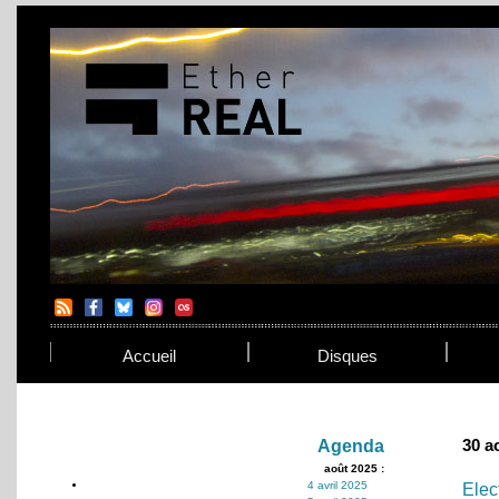
Accueil
Disques
30 a
Agenda
août 2025 :
4 avril 2025
Elec