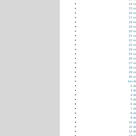
14 n
15 n
16 n
17 n
18 n
19 n
20 n
21 n
22 n
23 n
24 n
25 n
26 n
27 n
28 n
29 n
30 n
1er d
2 d
3 d
4 d
5 d
6 d
7 d
8 d
9 d
10 d
11 d
12 d
13 d