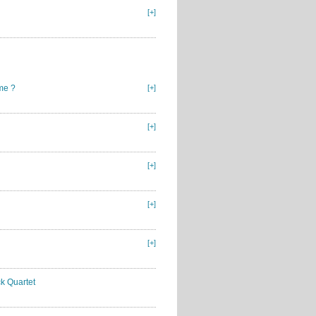
[+]
me ?
[+]
[+]
[+]
[+]
[+]
k Quartet