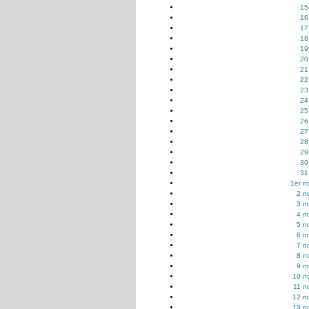
15
16
17
18
19
20
21
22
23
24
25
26
27
28
29
30
31
1er n
2 n
3 n
4 n
5 n
6 n
7 n
8 n
9 n
10 n
11 n
12 n
13 n