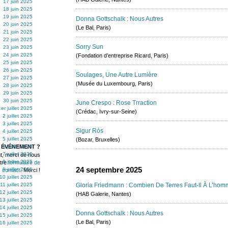
17 juin 2025
18 juin 2025
19 juin 2025
Donna Gottschalk : Nous Autres
20 juin 2025
(Le Bal, Paris)
21 juin 2025
22 juin 2025
Sorry Sun
23 juin 2025
24 juin 2025
(Fondation d’entreprise Ricard, Paris)
25 juin 2025
26 juin 2025
Soulages, Une Autre Lumière
27 juin 2025
(Musée du Luxembourg, Paris)
28 juin 2025
29 juin 2025
30 juin 2025
June Crespo : Rose Trraction
1er juillet 2025
(Crédac, Ivry-sur-Seine)
2 juillet 2025
3 juillet 2025
Sigur Rós
4 juillet 2025
5 juillet 2025
(Bozar, Bruxelles)
 ÉVÉNEMENT ?
6 juillet 2025
7 juillet 2025
t, merci de nous
8 juillet 2025
otre
formulaire de
24 septembre 2025
9 juillet 2025
contact
. Merci !
10 juillet 2025
11 juillet 2025
Gloria Friedmann : Combien De Terres Faut-Il À L’hom
12 juillet 2025
(HAB Galerie, Nantes)
13 juillet 2025
14 juillet 2025
Donna Gottschalk : Nous Autres
15 juillet 2025
(Le Bal, Paris)
16 juillet 2025