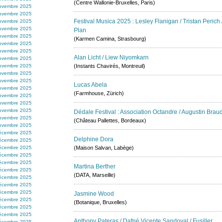
(Centre Wallonie-Bruxelles, Paris)
ovembre 2025
ovembre 2025
Festival Musica 2025 : Lesley Flanigan / Tristan Peric
ovembre 2025
ovembre 2025
Plan
ovembre 2025
(Karmen Camina, Strasbourg)
ovembre 2025
ovembre 2025
Alan Licht / Liew Niyomkarn
ovembre 2025
ovembre 2025
(Instants Chavirés, Montreuil)
ovembre 2025
ovembre 2025
Lucas Abela
ovembre 2025
(Farmhouse, Zürich)
ovembre 2025
ovembre 2025
ovembre 2025
Dédale Festival : Association Octandre / Augustin Brau
ovembre 2025
(Château Pallettes, Bordeaux)
ovembre 2025
écembre 2025
Delphine Dora
écembre 2025
écembre 2025
(Maison Salvan, Labège)
écembre 2025
écembre 2025
Martina Berther
écembre 2025
(DATA, Marseille)
écembre 2025
écembre 2025
écembre 2025
Jasmine Wood
écembre 2025
(Botanique, Bruxelles)
écembre 2025
écembre 2025
Anthony Pateras / Dafné Vicente Sandoval / Fusiller
écembre 2025