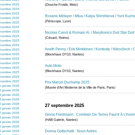
écembre 2025
(Douche Froide, Metz)
écembre 2025
écembre 2025
Roxane Métayer / Mtua / Katya Shirshkova / Yurii Kuzn
écembre 2025
(Périscope, Lyon)
écembre 2025
écembre 2025
écembre 2025
Nicolas Canot & Romain Al. / Marytronics Dull Star Dol
écembre 2025
(Césaré, Reims)
écembre 2025
écembre 2025
Aneth Penny / Erik Minkkinen / Kontexte / Nitroclinch /
écembre 2025
écembre 2025
(Blockhaus DY10, Nantes)
écembre 2025
écembre 2025
Auto.moto
écembre 2025
(Blockhaus DY10, Nantes)
écembre 2025
écembre 2025
écembre 2025
Prix Marcel Duchamp 2025
r janvier 2026
(Musée d’Art Moderne de la Ville de Paris, Paris)
2 janvier 2026
3 janvier 2026
4 janvier 2026
5 janvier 2026
27 septembre 2025
6 janvier 2026
7 janvier 2026
Gloria Friedmann : Combien De Terres Faut-Il À L’hom
8 janvier 2026
(HAB Galerie, Nantes)
9 janvier 2026
0 janvier 2026
Donna Gottschalk : Nous Autres
1 janvier 2026