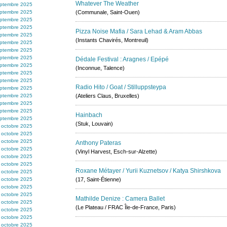
Whatever The Weather
ptembre 2025
ptembre 2025
(Communale, Saint-Ouen)
ptembre 2025
ptembre 2025
Pizza Noise Mafia / Sara Lehad & Aram Abbas
ptembre 2025
(Instants Chavirés, Montreuil)
ptembre 2025
ptembre 2025
ptembre 2025
Dédale Festival : Aragnes / Epépé
ptembre 2025
(Inconnue, Talence)
ptembre 2025
ptembre 2025
Radio Hito / Goat / Stilluppsteypa
ptembre 2025
ptembre 2025
(Ateliers Claus, Bruxelles)
ptembre 2025
ptembre 2025
Hainbach
ptembre 2025
(Stuk, Louvain)
 octobre 2025
 octobre 2025
 octobre 2025
Anthony Pateras
 octobre 2025
(Vinyl Harvest, Esch-sur-Alzette)
 octobre 2025
 octobre 2025
Roxane Métayer / Yurii Kuznetsov / Katya Shirshkova
 octobre 2025
 octobre 2025
(17, Saint-Étienne)
 octobre 2025
 octobre 2025
Mathilde Denize : Camera Ballet
 octobre 2025
(Le Plateau / FRAC Île-de-France, Paris)
 octobre 2025
 octobre 2025
 octobre 2025