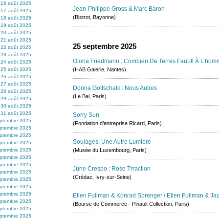
16 août 2025
Jean-Philippe Gross & Marc Baron
17 août 2025
(Bistrot, Bayonne)
18 août 2025
19 août 2025
20 août 2025
21 août 2025
25 septembre 2025
22 août 2025
23 août 2025
Gloria Friedmann : Combien De Terres Faut-Il À L’hom
24 août 2025
25 août 2025
(HAB Galerie, Nantes)
26 août 2025
27 août 2025
Donna Gottschalk : Nous Autres
28 août 2025
(Le Bal, Paris)
29 août 2025
30 août 2025
31 août 2025
Sorry Sun
eptembre 2025
(Fondation d’entreprise Ricard, Paris)
eptembre 2025
eptembre 2025
Soulages, Une Autre Lumière
eptembre 2025
eptembre 2025
(Musée du Luxembourg, Paris)
eptembre 2025
eptembre 2025
June Crespo : Rose Trraction
eptembre 2025
(Crédac, Ivry-sur-Seine)
eptembre 2025
ptembre 2025
eptembre 2025
Ellen Fullman & Konrad Sprenger / Ellen Fullman & Jac
ptembre 2025
(Bourse de Commerce - Pinault Collection, Paris)
ptembre 2025
ptembre 2025