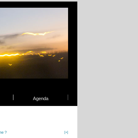
Agenda
me ?
[+]