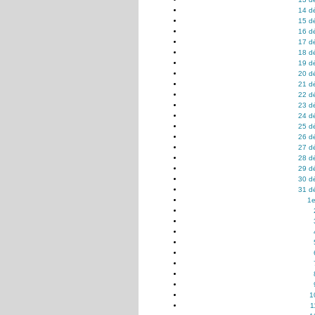
14 d
15 d
16 d
17 d
18 d
19 d
20 d
21 d
22 d
23 d
24 d
25 d
26 d
27 d
28 d
29 d
30 d
31 d
1e
1
1