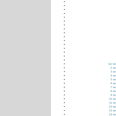
1er s
2 s
3 s
4 s
5 s
6 s
7 s
8 s
9 s
10 se
11 s
12 se
13 se
14 se