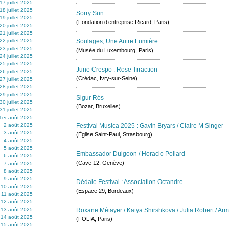
17 juillet 2025
18 juillet 2025
Sorry Sun
19 juillet 2025
(Fondation d’entreprise Ricard, Paris)
20 juillet 2025
21 juillet 2025
22 juillet 2025
Soulages, Une Autre Lumière
23 juillet 2025
(Musée du Luxembourg, Paris)
24 juillet 2025
25 juillet 2025
June Crespo : Rose Trraction
26 juillet 2025
(Crédac, Ivry-sur-Seine)
27 juillet 2025
28 juillet 2025
29 juillet 2025
Sigur Rós
30 juillet 2025
(Bozar, Bruxelles)
31 juillet 2025
1er août 2025
2 août 2025
Festival Musica 2025 : Gavin Bryars / Claire M Singer
3 août 2025
(Église Saint-Paul, Strasbourg)
4 août 2025
5 août 2025
Embassador Dulgoon / Horacio Pollard
6 août 2025
(Cave 12, Genève)
7 août 2025
8 août 2025
9 août 2025
Dédale Festival : Association Octandre
10 août 2025
(Espace 29, Bordeaux)
11 août 2025
12 août 2025
13 août 2025
Roxane Métayer / Katya Shirshkova / Julia Robert / A
14 août 2025
(FOLIA, Paris)
15 août 2025