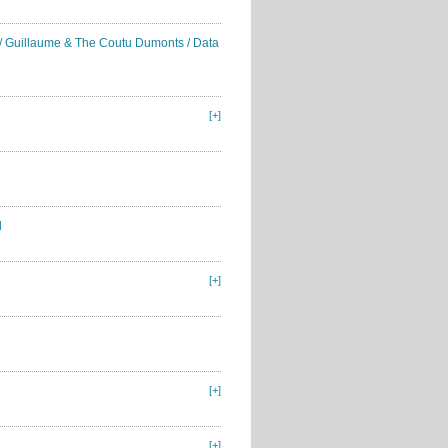
h / Guillaume & The Coutu Dumonts / Data
[+]
d
[+]
[+]
[+]