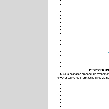
PROPOSER UN
Si vous souhaitez proposer un événemen
envoyer toutes les informations utiles via n