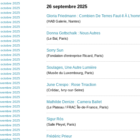
 octobre 2025
26 septembre 2025
 octobre 2025
 octobre 2025
Gloria Friedmann : Combien De Terres Faut-Il À L’hom
 octobre 2025
(HAB Galerie, Nantes)
 octobre 2025
 octobre 2025
 octobre 2025
Donna Gottschalk : Nous Autres
 octobre 2025
(Le Bal, Paris)
 octobre 2025
 octobre 2025
Sorry Sun
 octobre 2025
 octobre 2025
(Fondation d’entreprise Ricard, Paris)
 octobre 2025
 octobre 2025
Soulages, Une Autre Lumière
 octobre 2025
(Musée du Luxembourg, Paris)
 octobre 2025
 octobre 2025
ovembre 2025
June Crespo : Rose Trraction
ovembre 2025
(Crédac, Ivry-sur-Seine)
ovembre 2025
ovembre 2025
Mathilde Denize : Camera Ballet
ovembre 2025
ovembre 2025
(Le Plateau / FRAC Île-de-France, Paris)
ovembre 2025
ovembre 2025
Sigur Rós
ovembre 2025
(Salle Pleyel, Paris)
ovembre 2025
ovembre 2025
ovembre 2025
Frédéric Prieur
ovembre 2025