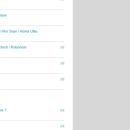
etsov
l / Aho Ssan / Hüma Utku
 Clinch / Robonom
[+]
[+]
[+]
me ?
[+]
[+]