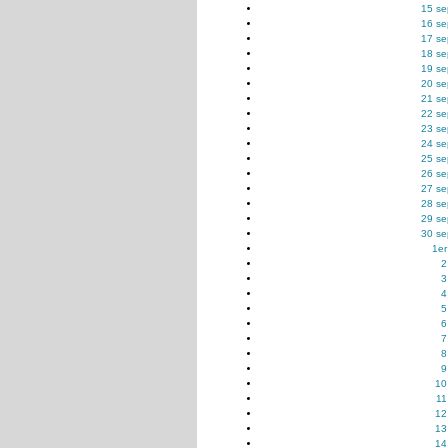
15 se
16 se
17 se
18 se
19 se
20 se
21 se
22 se
23 se
24 se
25 se
26 se
27 se
28 se
29 se
30 se
1er
2
3
4
5
6
7
8
9
10
11
12
13
14