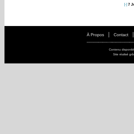
[-]
7 J
À Propos
Contact
Contenu disponib
Site réalisé gr