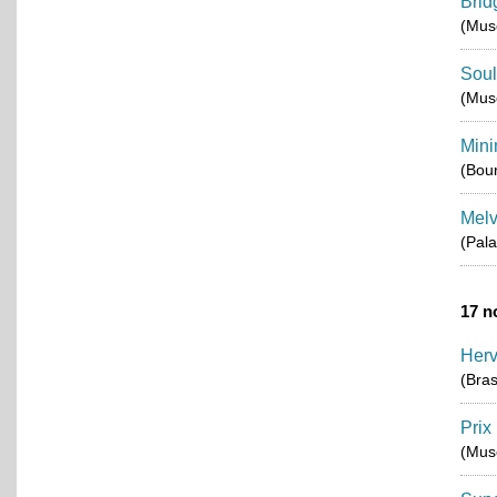
Brid
(Musé
Soul
(Mus
Mini
(Bou
Melv
(Pala
17 n
Herv
(Bra
Prix
(Musé