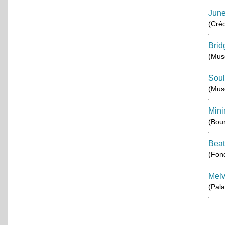
June
(Créd
Brid
(Musé
Soul
(Mus
Mini
(Bou
Beat
(Fond
Melv
(Pala