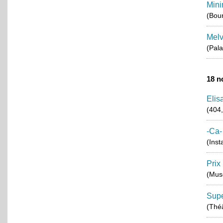
Mini
(Bou
Melv
(Pala
18 n
Elis
(404
-ca-
(Inst
Prix
(Musé
Supe
(Thé