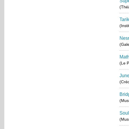
Supe
(Thé
Tari
(Inst
Nes
(Gale
Math
(Le P
June
(Créd
Brid
(Musé
Soul
(Mus