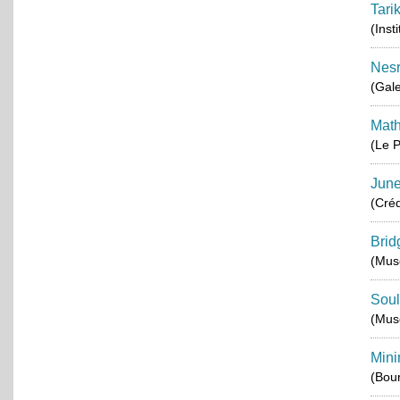
Tari
(Inst
Nes
(Gale
Math
(Le P
June
(Créd
Brid
(Musé
Soul
(Mus
Mini
(Bou