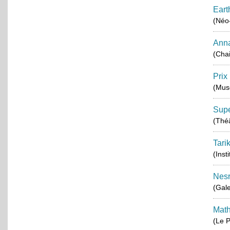
Eart
(Néo
Ann
(Chai
Prix
(Musé
Supe
(Thé
Tari
(Inst
Nes
(Gale
Math
(Le P