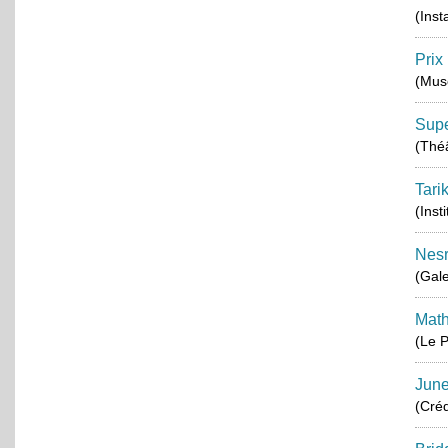
(Inst
Prix
(Musé
Supe
(Thé
Tari
(Inst
Nes
(Gale
Math
(Le P
June
(Créd