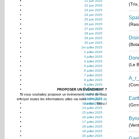
21 juin 2025
(Trix
22 juin 2025
23 juin 2025
24 juin 2025
Spa
25 juin 2025
(Ras
26 juin 2025
27 juin 2025
28 juin 2025
Disi
29 juin 2025
30 juin 2025
(Bota
1er juillet 2025
2 juillet 2025
3 juillet 2025
Donn
4 juillet 2025
(Le B
5 juillet 2025
6 juillet 2025
7 juillet 2025
A_r
8 juillet 2025
(Cons
9 juillet 2025
PROPOSER UN ÉVÉNEMENT ?
10 juillet 2025
11 juillet 2025
Si vous souhaitez proposer un événement, merci de nous
Eart
12 juillet 2025
envoyer toutes les informations utiles via notre
formulaire de
13 juillet 2025
contact
. Merci !
(Grrr
14 juillet 2025
15 juillet 2025
16 juillet 2025
Byro
17 juillet 2025
(Vent
18 juillet 2025
19 juillet 2025
20 juillet 2025
Gard