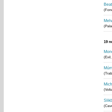
Beat
(Fond
Melv
(Pala
19 n
Mon
(Exil
Múm 
(Trab
Mich
(Volt
Slik
(Cav