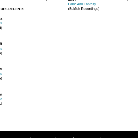
Fable And Fantasy
(Boltfish Recordings)
QUES RÉCENTS
ra
er
d)
ff
ks
s)
al
ss
a)
ei
te
.)