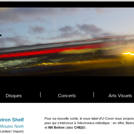
Disques
Concerts
Arts Visuels
Pour sa nouvelle sortie, le sous-label d’U-Cover nous propose
otron Shelf
pour qui s’intéresse à l’electronica mélodique : en effet, Biot
Minutes North
et
Wil Bolton
(alias
CHEjU
).
imited / Import)