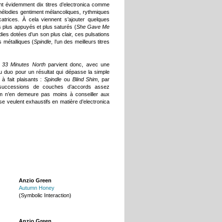
nt évidemment dix titres d’electronica comme
: mélodies gentiment mélancoliques, rythmiques
atrices. À cela viennent s’ajouter quelques
s plus appuyés et plus saturés (
She Gave Me
dies dotées d’un son plus clair, ces pulsations
 métalliques (
Spindle
, l’un des meilleurs titres
,
33 Minutes North
parvient donc, avec une
u duo pour un résultat qui dépasse la simple
 à fait plaisants :
Spindle
ou
Blind Shim
, par
 successions de couches d’accords assez
um n’en demeure pas moins à conseiller aux
e veulent exhaustifs en matière d’electronica
Anzio Green
Autumn Honey
(Symbolic Interaction)
Anzio Green