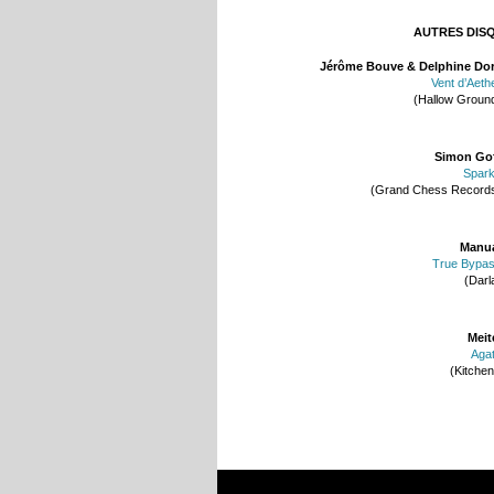
AUTRES DIS
Jérôme Bouve & Delphine Do
Vent d’Aeth
(Hallow Groun
Simon Go
Spar
(Grand Chess Record
Manu
True Bypa
(Darl
Meit
Aga
(Kitchen