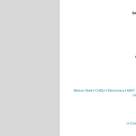
DA
Biotron Shelf
/
CHEjU
/
Electronica
/
MINT
Li
U-Cov