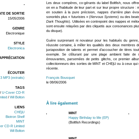
Les deux compères, co-gérants du label Boltfish, nous offre
on en a l’habitude de leur part et sur leur propre structure 
en soutien à la pure précision, nappes d’arrière plan évoc
TE DE SORTIE
sonorités plus « futuristes » (
Nervous Systems
) ou des beat
15/05/2006
Dark Thoughts
). Utilisées en contrepoint des nappes et mélo
sont ensuite relayées par des cliquetis aux consonances plus
GENRE
du disque).
Electronique
Guère surprenant ni novateur pour les habitués du genre
STYLE
réussite certaine, à mêler les qualités des deux membres d
Electronica
juxtaposition de talents et permet d’accoucher de titres tout
exemple. Se clôturant par une plage ambient faite de
APPRÉCIATION
émouvantes, parsemées de petits glitchs, ce premier alb
collectionneurs des sorties de MINT et CHEjU ou à ceux qui s
récente.
ÉCOUTER
3 MP3 (extraits)
François Bousquet
le 08/06/2006
TAGS
/
U-Cover CD-R
mited
/
Wil Bolton
À lire également
LIENS
CHEjU
MINT
Biotron Shelf
Happy Birthday to Me (EP)
MINT
(Boltfish Recordings)
er CD-R Limited
Wil Bolton
MINT