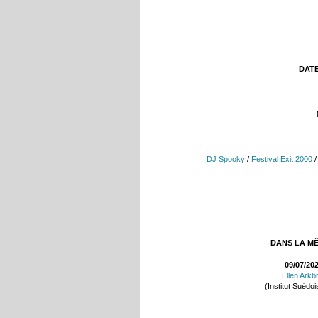
DATE
DJ Spooky
/
Festival Exit 2000
DANS LA M
09/07/20
Ellen Arkb
(Institut Suédoi