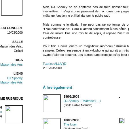
Mais DJ Spooky ne se contente pas de faire danser tout s
merveilleux. Il s’agira principalement de mix, dans une jun
mélange fonctionne et il fait danser le public ravi.
Mais comme je le disais, il ne peut pas se contenter de ce
 DU CONCERT
"Live+contrebasse". Celle-ci attend patiemment à ses côtés, p
10/03/2000
train de mixer. Pas une minute de répis, il repose l’instru
contrebasse.
SALLE
Pour finir, il nous jouera un magnifique morceau : drum’n
Maison des Arts,
sampler. Celle-ci ressembe à un xylophone qui aurait un trè
Créteil
avant d’aller se coucher. Les autres danceront jusqu’au bout de
TAGS
Fabrice ALLARD
/
Maison des Arts
le 15/03/2000
LIENS
DJ Spooky
Maison des Arts
À lire également
19/03/2003
ÊME RUBRIQUE
DJ Spooky + Matthew (…)
(Salle Pablo Neruda)
26
ro
s)
10/03/2000
The User
(Maison des Arts)