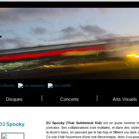
Disques
Concerts
Arts Visuels
DJ Spooky (That Subliminal Kid)
est un jeune homme trè
DJ Spooky
yorkaise. Ses collaborations sont multiples, et dans des style
la drum’n bass, en passant par le hip-hop et l’illbient (ou dark 
Ce soir il fait l’ouverture d’une nuit électronique, donc il va jo