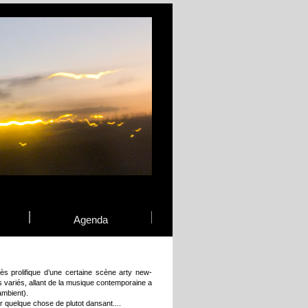
Agenda
s prolifique d’une certaine scène arty new-
s variés, allant de la musique contemporaine a
ambient).
uer quelque chose de plutot dansant....