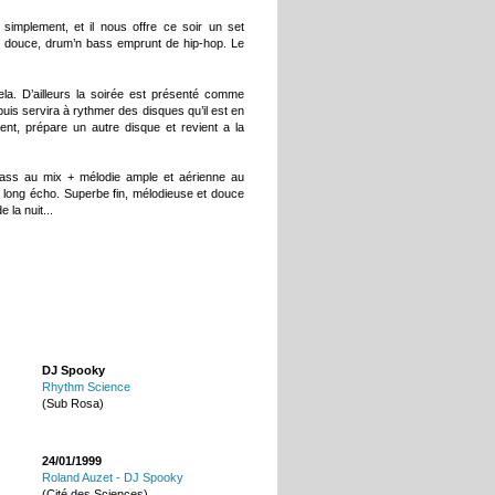
implement, et il nous offre ce soir un set
gle douce, drum’n bass emprunt de hip-hop. Le
la. D’ailleurs la soirée est présenté comme
uis servira à rythmer des disques qu’il est en
ment, prépare un autre disque et revient a la
 bass au mix + mélodie ample et aérienne au
s long écho. Superbe fin, mélodieuse et douce
 la nuit...
DJ Spooky
Rhythm Science
(Sub Rosa)
24/01/1999
Roland Auzet - DJ Spooky
(Cité des Sciences)