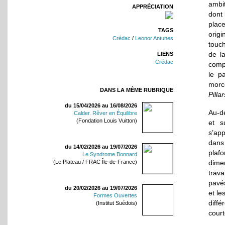
ambit
APPRÉCIATION
dont 
plac
TAGS
origi
Crédac
/
Leonor Antunes
touc
de l
LIENS
Crédac
comp
le p
morc
DANS LA MÊME RUBRIQUE
Pillar
du 15/04/2026 au 16/08/2026
Au-de
Calder. Rêver en Équilibre
(Fondation Louis Vuitton)
et s
s’ap
dans
du 14/02/2026 au 19/07/2026
plafo
Le Syndrome Bonnard
dime
(Le Plateau / FRAC Île-de-France)
trava
pavé
du 20/02/2026 au 19/07/2026
et le
Formes Ouvertes
diffé
(Institut Suédois)
court