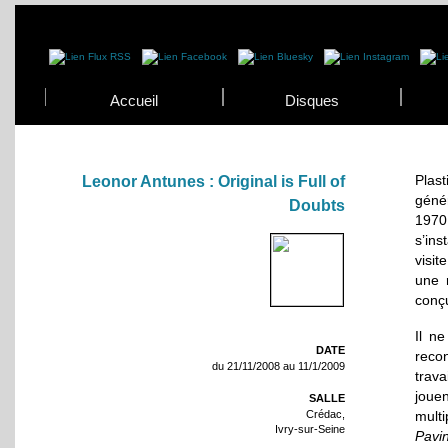
Accueil
Disques
Plas
Leonor Antunes : Original is Full of
géné
Doubts
1970,
s’ins
visit
une 
conçu
Il n
DATE
reco
du 21/11/2008 au 11/1/2009
trava
joue
SALLE
Crédac,
mult
Ivry-sur-Seine
Pavi