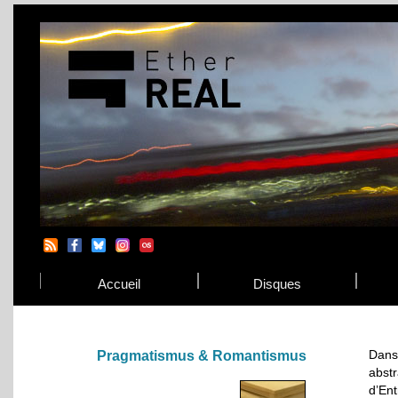
Accueil
Disques
Dans
Pragmatismus & Romantismus
abst
d’Ent