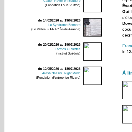
Calder. Rêver en Équilibre
Évar
(Fondation Louis Vuitton)
Guil
s’éle
du 14/02/2026 au 19/07/2026
Dove
Le Syndrome Bonnard
docu
(Le Plateau / FRAC Île-de-France)
décri
du 20/02/2026 au 19/07/2026
Fran
Formes Ouvertes
le 1
(Institut Suédois)
du 12/05/2026 au 18/07/2026
À li
Arash Nassiri : Night Mode
(Fondation d’entreprise Ricard)