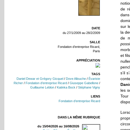
noti
de r
dans
domin
sur l
DATE
la de
du 27/1/2009 au 28/2/2009
de m
SALLE
possi
Fondation d’entreprise Ricard,
morbi
Paris
et fi
APPRÉCIATION
null
pench
s’il 
TAGS
cont
Daniel Dewar et Grégory Gicquel
/
Dove Allouche
/
Évariste
Richer
/
Fondation d’entreprise Ricard
/
Giuseppe Gabellone
/
Dani
Guillaume Leblon
/
Katinka Bock
/
Stéphane Vigny
les s
Tour
LIENS
Fondation d’entreprise Ricard
disp
Lors
DANS LA MÊME RUBRIQUE
prop
circ
du 15/04/2026 au 16/08/2026
repr