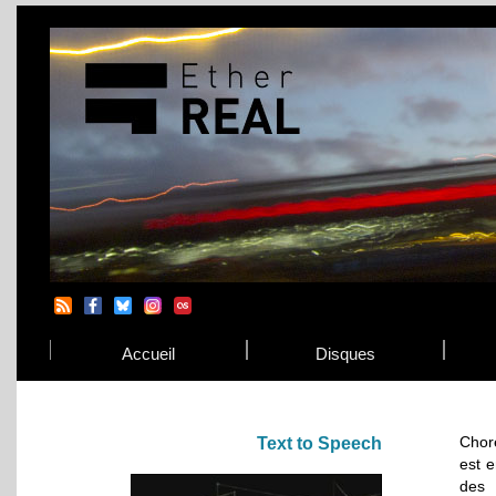
Accueil
Disques
Chor
Text to Speech
est e
des 