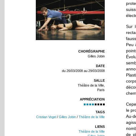
prote
suis
élect
Sur 
recta
fauss
Peu à
point
CHORÉGRAPHE
Évolu
Gilles Jobin
sembl
DATE
anno
du 26/03/2008 au 29/03/2008
Plas
SALLE
corp
Théâtre de la Ville,
déco
Paris
chemi
APPRÉCIATION
Cepe
le pr
TAGS
Au-d
Cristian Vogel
/
Gilles Jobin
/
Théâtre de la Ville
agis
LIENS
nomb
Théâtre de la Ville
de p