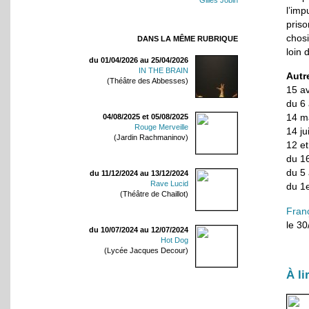
Gilles Jobin
l’im
pris
chos
DANS LA MÊME RUBRIQUE
loin 
du 01/04/2026 au 25/04/2026
IN THE BRAIN
Autr
(Théâtre des Abbesses)
15 av
du 6
14 m
04/08/2025 et 05/08/2025
Rouge Merveille
14 ju
(Jardin Rachmaninov)
12 e
du 1
du 5
du 11/12/2024 au 13/12/2024
Rave Lucid
du 1e
(Théâtre de Chaillot)
Fran
le 3
du 10/07/2024 au 12/07/2024
Hot Dog
(Lycée Jacques Decour)
À li