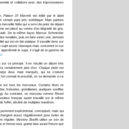
mentale et collabore avec des improvisateurs
e
,
Palace Of Marvels
est édité par le label
 certain parti pris esthétique. Mais parlons
 à merveille l’idée qui a servi de point de départ
orme est placé au centre d’un dégradé de gris,
égradé. De la même façon Marcus Schmickler
 des tonalités, puis en faire varier une, donnant
té qui est en fait statique. Il travaille donc sur
un sujet assez classique mais concentré ici sur
approfondir le sujet, il s’agit de la gamme de
ci
.
ur ce principe. Il en résulte un album très
era certainement plus d’un. Chaque piste est
bleeps doux mais marqués, qui se croisent
e l’on connait le procédé, on se demande si ce
e sur tous les morceaux. Certains titres se
des, froissées, grésillantes, quelques souffles
ng
). Au contraire, un morceau comme
Risset
ositeur français ayant travaillé sur le même
e l’effet, décliné de multiples manières.
purement expérimental, conceptuel, mais qui
 changent assez régulièrement pour éviter de
t régulier,
Mystery Bouffe
utilise un son de
 et l’ennui nous guette bien avant l’heure que