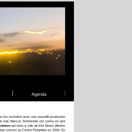
Agenda
que l’on enchaîne avec une nouvelle production
 de mal, Marcus Schmickler est connu en tant
uramon
qui nous a valu de très beaux albums
iste concert au Centre Pompidou en 2004. En