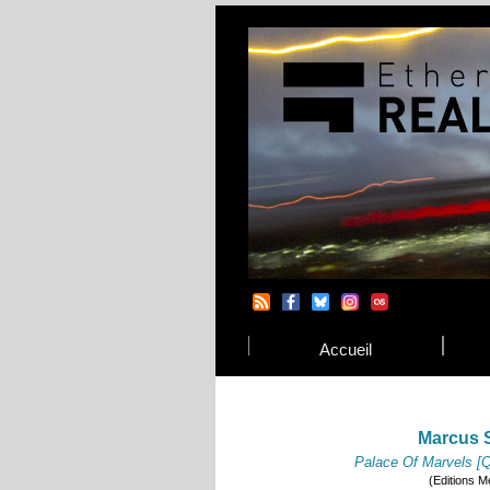
Accueil
Marcus 
Palace Of Marvels [Q
(Editions M