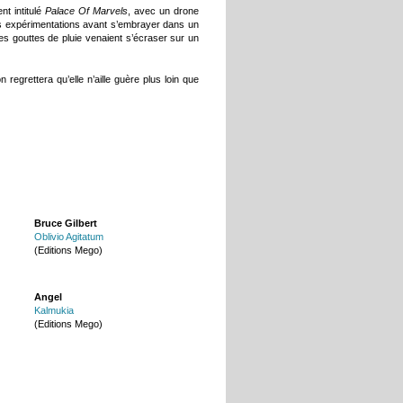
t intitulé
Palace Of Marvels
, avec un drone
s expérimentations avant s’embrayer dans un
 gouttes de pluie venaient s’écraser sur un
regrettera qu’elle n’aille guère plus loin que
Bruce Gilbert
Oblivio Agitatum
(Editions Mego)
Angel
Kalmukia
(Editions Mego)