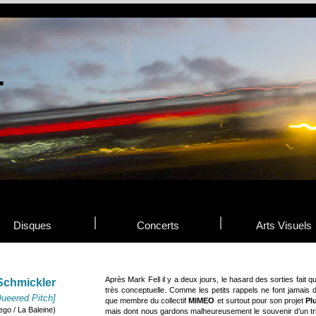
Disques
Concerts
Arts Visuels
Après Mark Fell il y a deux jours, le hasard des sorties fait 
Schmickler
très conceptuelle. Comme les petits rappels ne font jamais
ueered Pitch]
que membre du collectif
MIMEO
et surtout pour son projet
Pl
ego / La Baleine)
mais dont nous gardons malheureusement le souvenir d’un tr