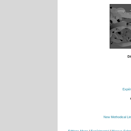
DA
Expér
New Methodical Lim
Editions Mego
/
Expérimental
/
Marcus Schm