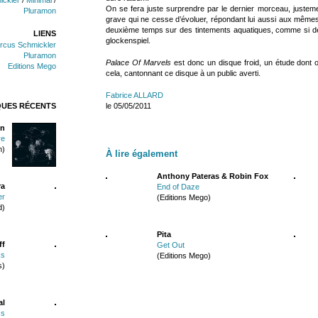
On se fera juste surprendre par le dernier morceau, justemen
Pluramon
grave qui ne cesse d’évoluer, répondant lui aussi aux même
deuxième temps sur des tintements aquatiques, comme si des
LIENS
glockenspiel.
rcus Schmickler
Pluramon
Palace Of Marvels
est donc un disque froid, un étude dont on 
Editions Mego
cela, cantonnant ce disque à un public averti.
Fabrice ALLARD
QUES RÉCENTS
le 05/05/2011
n
re
n)
À lire également
Anthony Pateras & Robin Fox
ra
End of Daze
er
(Editions Mego)
d)
Pita
ff
Get Out
ks
(Editions Mego)
s)
al
ss