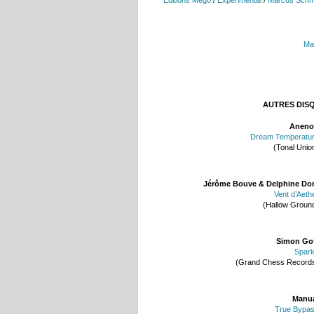
Ma
AUTRES DIS
Aneno
Dream Temperatu
(Tonal Unio
Jérôme Bouve & Delphine Do
Vent d’Aeth
(Hallow Groun
Simon Go
Spar
(Grand Chess Record
Manu
True Bypa