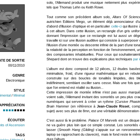
solo, l’Allemand produit une musique nettement plus expéri
tels que Thomas Lehn ou Keith Rowe.
Tout comme son précédent album solo,
Altars Of Scienc
autrichien Editions Mego, un élément déjà annonciateur d’un
d’abord d’illusion d’optique et en particulier
celle-ci
qui illustre
à cet album. Dans cette illusion, un rectangle d’un gris unif
donnant l’impression que ce rectangle est lui aussi un d
travaille ici sur une illusion auditive qui consiste à superposer
l’illusion d’une montée ou descente infinie de la part d’une tonali
la relativité de la perception en fonction de l’environnement, 
des composantes inhabituelles. Pour ceux qui souhaiteraient 
Shepard dont on trouve des explications plus techniques
par i
TE DE SORTIE
00/11/2010
L’album est donc composé de 12 pièces, 12 études basées s
minimaliste, froid, d’une rigueur mathématique qui en rebut
GENRE
construite sur des boucles de tonalités limpides, des 
Electronique
indéfiniment, semblant osciller sans cesse. Mais une fois qu
que l’on entend est réalité ou illusion...
STYLE
Cette impression de montée infinie n’est pas aussi marqué
imental
/
Minimal
voient salis, l’Allemand invitant des sonorités un peu plus cra
numériques qui servent à créer un rythme (
Cursive Phasi
APPRÉCIATION
Brain Hammer
(en référence à
Jean-Claude Risset
, comp
sujet) avec ses plus de 8mn, est une véritable démonstration d
ÉCOUTER
C’est aussi là le problème.
Palace Of Marvels
est un disque 
its of Ascension
ne va guère plus loin que ce simple constat. Les sonorités
lasser (
Smooth Hang (Gliding)
s’appuie sur un ronronnemen
laptop se rapprochant du clavecin), mais le fond reste le même
TAGS
dure l’album.
ickler
/
Minimal
/