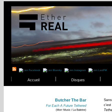
Accueil
Disques
Sans
Butcher The Bar
c’es
For Each A Future Tethered
Teth
(Morr Music / La Baleine)