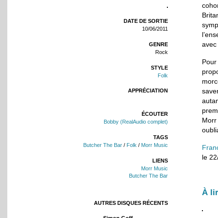
coho
Brit
DATE DE SORTIE
symp
10/06/2011
l’ens
avec 
GENRE
Rock
Pour
STYLE
propo
Folk
morce
save
APPRÉCIATION
auta
prem
ÉCOUTER
Morr 
Bobby (RealAudio complet)
oubli
TAGS
Butcher The Bar
/
Folk
/
Morr Music
Fran
le 2
LIENS
Morr Music
Butcher The Bar
À li
AUTRES DISQUES RÉCENTS
Simon Goff