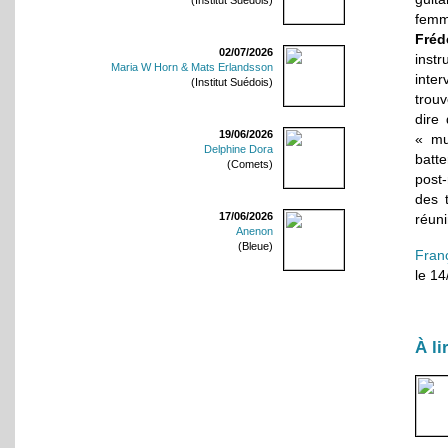
(Institut Suédois)
femm
Fréd
02/07/2026
inst
Maria W Horn & Mats Erlandsson
inter
(Institut Suédois)
trou
dire
19/06/2026
« mu
Delphine Dora
batte
(Comets)
post-
des 
17/06/2026
réuni
Anenon
(Bleue)
Fran
le 1
À li