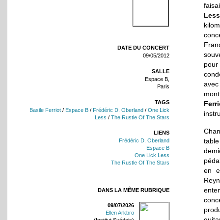
faisa
Less
kilo
conc
Fran
DATE DU CONCERT
souve
09/05/2012
pour
SALLE
conde
Espace B,
avec
Paris
mont
TAGS
Ferri
Basile Ferriot
/
Espace B
/
Frédéric D. Oberland
/
One Lick
instr
Less
/
The Rustle Of The Stars
Chang
LIENS
table
Frédéric D. Oberland
Espace B
demi
One Lick Less
péda
The Rustle Of The Stars
en e
Reyn
ente
DANS LA MÊME RUBRIQUE
conc
09/07/2026
prod
Ellen Arkbro
guit