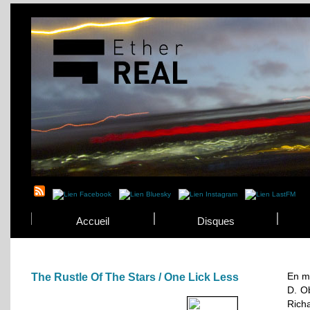
Accueil
Disques
En m
The Rustle Of The Stars / One Lick Less
D. Ob
Rich