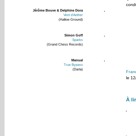
condu
Jérôme Bouve & Delphine Dora
Vent d’Aether
(Hallow Ground)
Simon Goff
Sparks
(Grand Chess Records)
Manual
True Bypass
(Darla)
Fran
le 1
À li