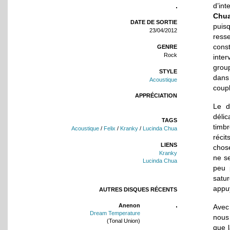
d’int
Chu
DATE DE SORTIE
puis
23/04/2012
ress
cons
GENRE
Rock
inte
group
STYLE
dans
Acoustique
coupl
APPRÉCIATION
Le d
délic
TAGS
timb
Acoustique
/
Felix
/
Kranky
/
Lucinda Chua
récit
LIENS
chos
Kranky
ne se
Lucinda Chua
peu 
satur
appu
AUTRES DISQUES RÉCENTS
Anenon
Avec 
Dream Temperature
nous
(Tonal Union)
que l