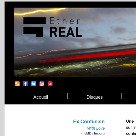
Accueil
Disques
Une 
Ex Confusion
sur
With Love
cont
(n5MD / Import)