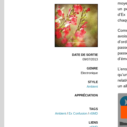
moyen
un pe
d’Ex
chaqu
Comm
avois
d’ord
passé
pass
DATE DE SORTIE
d’émo
09/07/2013
L’en
GENRE
Electronique
qu’u
relat
STYLE
un al
Ambient
APPRÉCIATION
TAGS
Ambient
/
Ex Confusion
/
n5MD
LIENS
n5MD