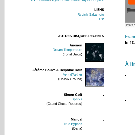
LIENS
Ryuichi Sakamoto
12k
AUTRES DISQUES RÉCENTS
Fran
le 1
Anenon
Dream Temperature
(Tonal Union)
À li
Jérôme Bouve & Delphine Dora
Vent d’Aether
(Hallow Ground)
Simon Goff
Sparks
(Grand Chess Records)
Manual
True Bypass
(Darla)