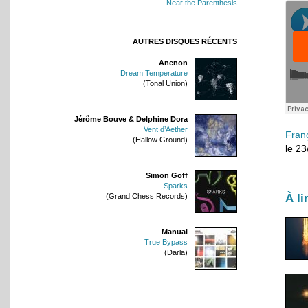
Near the Parenthesis
AUTRES DISQUES RÉCENTS
Anenon
Dream Temperature
(Tonal Union)
Jérôme Bouve & Delphine Dora
Vent d’Aether
Fran
(Hallow Ground)
le 2
Simon Goff
Sparks
À li
(Grand Chess Records)
Manual
True Bypass
(Darla)