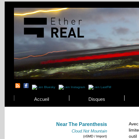
Accueil
Disques
Avec
Near The Parenthesis
limit
Cloud.Not Mountain
outil
(n5MD / Import)