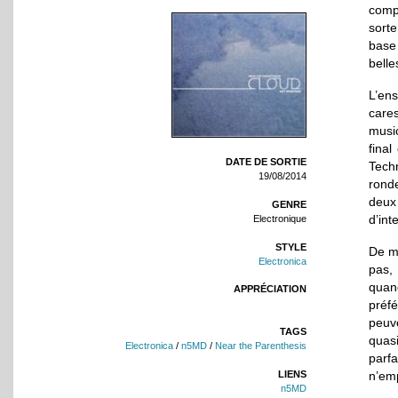
comp
sorte
base
belle
L’en
cares
music
fina
DATE DE SORTIE
Tech
19/08/2014
rond
deux
GENRE
d’int
Electronique
STYLE
De mê
Electronica
pas,
quand
APPRÉCIATION
préfé
peuv
TAGS
quas
Electronica
/
n5MD
/
Near the Parenthesis
parfa
n’emp
LIENS
n5MD