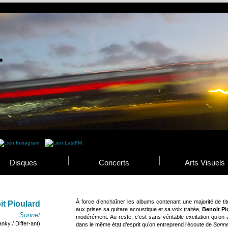
Disques
Concerts
Arts Visuels
À force d’enchaîner les albums contenant une majorité de ti
it Pioulard
aux prises sa guitare acoustique et sa voix traitée,
Benoit Pi
Sonnet
modérément. Au reste, c’est sans véritable excitation qu’on 
anky / Differ-ant)
dans le même état d’esprit qu’on entreprend l’écoute de
Sonne