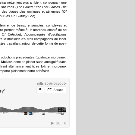
usical nettement plus ambient, convoquant une
t saturées (
The Gilded Fear That Guides The
n des plages plus oniriques et aériennes (
Of
hut-Ins On Sunday See
).
à délivrer de beaux ensembles, complexes et
emière permet même à un morceau chanté de se
 Of Celadon
). Accompagnés d’oscillations
lors le musicien d’autres compagnons de label,
stes travaillant autour de cette forme de post-
productions précédentes (quatorze morceaux,
 Meluch
donc se placer sans ambiguïté dans
ffrant alternativement titres folk et morceaux
emporte pleinement notre adhésion.