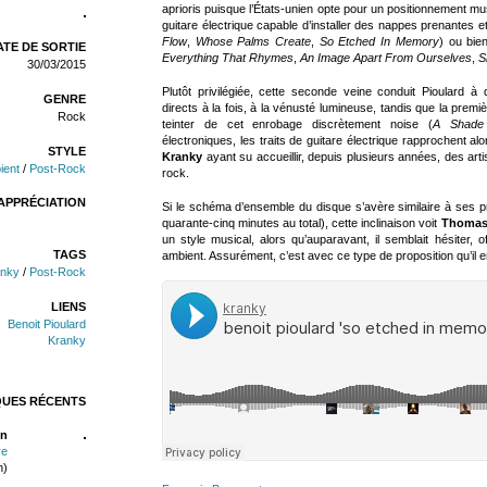
aprioris puisque l’États-unien opte pour un positionnement m
guitare électrique capable d’installer des nappes prenantes e
Flow
,
Whose Palms Create
,
So Etched In Memory
) ou bie
TE DE SORTIE
Everything That Rhymes
,
An Image Apart From Ourselves
,
S
30/03/2015
Plutôt privilégiée, cette seconde veine conduit Pioulard 
GENRE
directs à la fois, à la vénusté lumineuse, tandis que la pr
Rock
teinter de cet enrobage discrètement noise (
A Shade
électroniques, les traits de guitare électrique rapprochent a
STYLE
Kranky
ayant su accueillir, depuis plusieurs années, des arti
ient
/
Post-Rock
rock.
APPRÉCIATION
Si le schéma d’ensemble du disque s’avère similaire à ses 
quarante-cinq minutes au total), cette inclinaison voit
Thomas
un style musical, alors qu’auparavant, il semblait hésiter, o
TAGS
ambient. Assurément, c’est avec ce type de proposition qu’il 
anky
/
Post-Rock
LIENS
Benoit Pioulard
Kranky
QUES RÉCENTS
n
re
n)