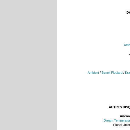
DA
Amb
Ambient
/
Benoit Pioulard
/
Kr
AUTRES DIS
Aneno
Dream Temperatu
(Tonal Unio