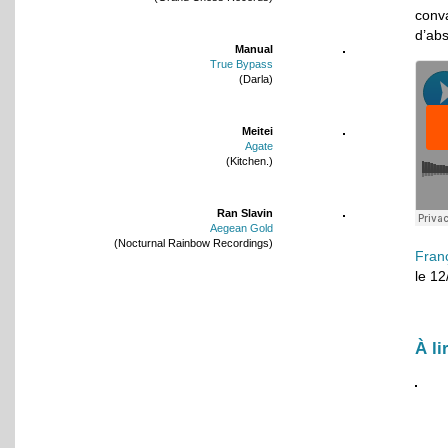
conv
d’abs
Manual
True Bypass
(Darla)
Meitei
Agate
(Kitchen.)
Ran Slavin
Aegean Gold
(Nocturnal Rainbow Recordings)
Fran
le 1
À li