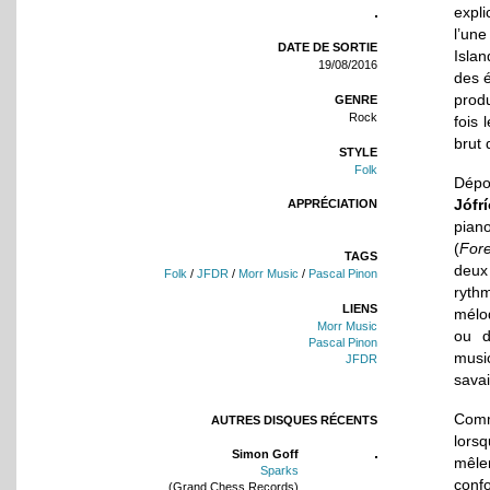
expli
l’une
DATE DE SORTIE
Islan
19/08/2016
des é
produ
GENRE
Rock
fois 
brut 
STYLE
Folk
Dépou
Jófr
APPRÉCIATION
pian
(
Fore
TAGS
deux
Folk
/
JFDR
/
Morr Music
/
Pascal Pinon
ryth
LIENS
mélod
Morr Music
ou d
Pascal Pinon
musi
JFDR
savai
Comme
AUTRES DISQUES RÉCENTS
lorsq
Simon Goff
mêle
Sparks
conf
(Grand Chess Records)