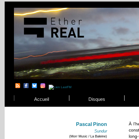
Accueil
Disques
À l’
Pascal Pinon
const
Sundur
long
(Morr Music / La Baleine)