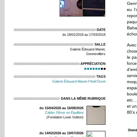
Genne
eu l’
repo
paqu
Baha
DATE
écho
du 18/01/2018 au 17/03/2018
SALLE
Avec
Galerie Édouard-Manet,
chose
Gennevilliers
le pa
forc
APPRÉCIATION
d’em
servi
TAGS
moqu
Galerie Édouard-Manet
/
Hoël Duret
espa
boul
DANS LA MÊME RUBRIQUE
etc…
et un
du 15/04/2026 au 16/08/2026
80’s
Calder. Rêver en Équilibre
(Fondation Louis Vuitton)
Stand
du 14/02/2026 au 19/07/2026