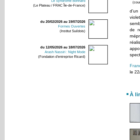
Le Syndrome Bonnard
(cour
(Le Plateau / FRAC Île-de-France)
d’un
viole
du 20/02/2026 au 19/07/2026
sembl
Formes Ouvertes
de r
(Institut Suédois)
mépri
réali
du 12/05/2026 au 18/07/2026
appo
Arash Nassiri : Night Mode
spect
(Fondation d’entreprise Ricard)
Fran
le 2
À li