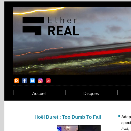
Accueil
Disques
Adep
Hoël Duret : Too Dumb To Fail
spec
Fail
,