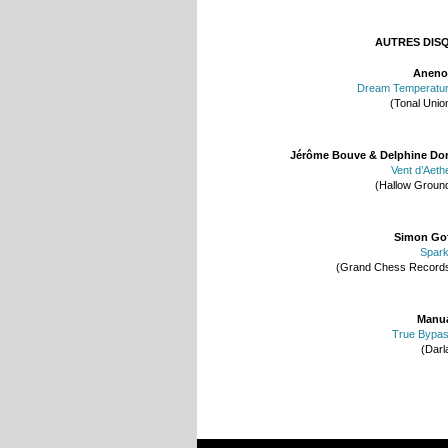
AUTRES DIS
Aneno
Dream Temperatu
(Tonal Unio
Jérôme Bouve & Delphine Do
Vent d’Aeth
(Hallow Groun
Simon Go
Spar
(Grand Chess Record
Manu
True Bypa
(Darl