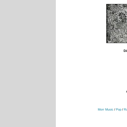
DA
Morr Music
/
Pop
/
R