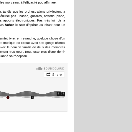
 les morceaux à l’efficacité pop affirmée.
 tandis que les orchestrations privilégient la
éduise pas : basse, guitares, batterie, piano,
s apports électroniques. Pas très loin de la
us Acher
le soin d’opérer au chant pour un
le quintet livre, en revanche, quelque chose d’un
te musique de cirque avec ses gongs chinois
 avec le nom de famille de deux des membres
ment trop court (tout juste plus d’une demi-
quant à sa réception…