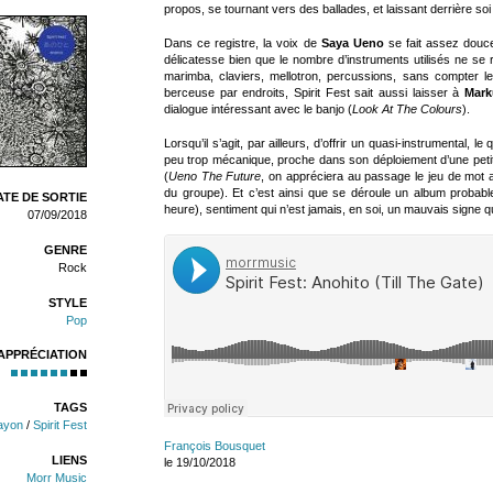
propos, se tournant vers des ballades, et laissant derrière soi
Dans ce registre, la voix de
Saya Ueno
se fait assez douce,
délicatesse bien que le nombre d’instruments utilisés ne se r
marimba, claviers, mellotron, percussions, sans compter le
berceuse par endroits, Spirit Fest sait aussi laisser à
Mark
dialogue intéressant avec le banjo (
Look At The Colours
).
Lorsqu’il s’agit, par ailleurs, d’offrir un quasi-instrumental, 
peu trop mécanique, proche dans son déploiement d’une peti
(
Ueno The Future
, on appréciera au passage le jeu de mot
du groupe). Et c’est ainsi que se déroule un album probable
TE DE SORTIE
heure), sentiment qui n’est jamais, en soi, un mauvais signe 
07/09/2018
GENRE
Rock
STYLE
Pop
APPRÉCIATION
TAGS
ayon
/
Spirit Fest
François Bousquet
LIENS
le 19/10/2018
Morr Music