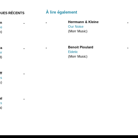
À lire également
QUES RÉCENTS
Herrmann & Kleine
n
Our Noise
re
(Morr Music)
n)
Benoit Pioulard
ra
Eidetic
er
(Morr Music)
d)
ff
ks
s)
al
ss
a)