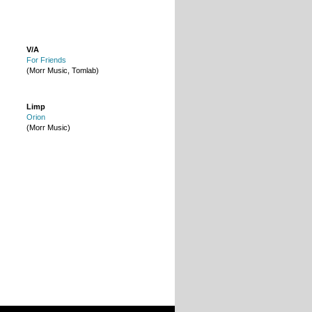
V/A
For Friends
(Morr Music, Tomlab)
Limp
Orion
(Morr Music)