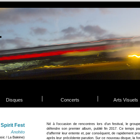
Disques
Concerts
Arts Visuels
Né à l’occasion de rencontres lors d’un festival, le grou
Spirit Fest
défendre son premier album, publié fin 2017. Ce temps p
Anohito
d’affermir leur entente et, par conséquent, de rapidement p
sic / La Baleine)
après leur précédente parution. Sur ce nouveau disque, la form