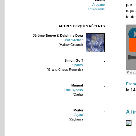
parti
Arovane
Karlrecords
aqua
toute
AUTRES DISQUES RÉCENTS
Jérôme Bouve & Delphine Dora
Vent d’Aether
(Hallow Ground)
Simon Goff
Sparks
(Grand Chess Records)
Fran
Manual
le 1
True Bypass
(Darla)
Meitei
À li
Agate
(Kitchen.)