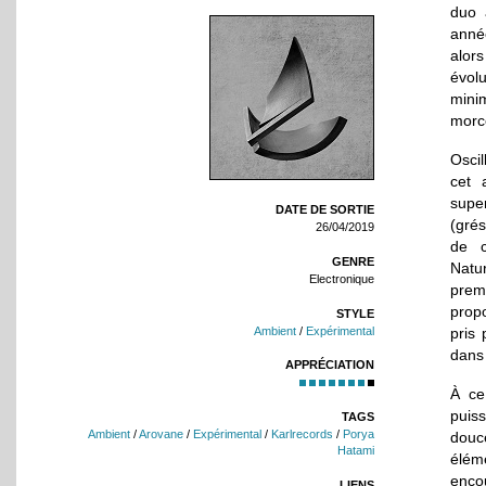
duo 
anné
alor
évol
mini
morc
Osci
cet 
supe
DATE DE SORTIE
(grés
26/04/2019
de c
GENRE
Natur
Electronique
prem
prop
STYLE
Ambient
/
Expérimental
pris
dans 
APPRÉCIATION
À ce
puis
TAGS
Ambient
/
Arovane
/
Expérimental
/
Karlrecords
/
Porya
douce
Hatami
éléme
enco
LIENS