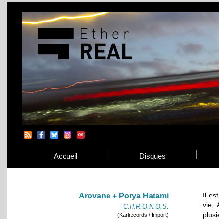
Accueil
Disques
Il e
Arovane + Porya Hatami
vie, 
C.H.R.O.N.O.S.
plusi
(Karlrecords / Import)