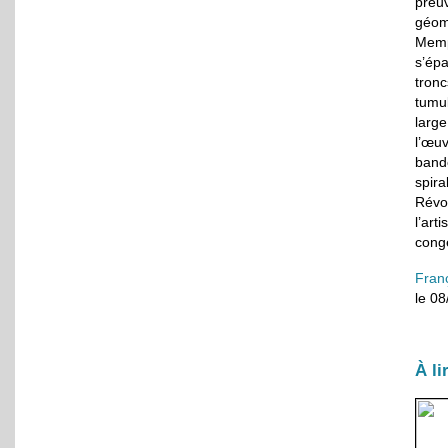
preu
géomé
Memp
s’ép
tronc
tumu
large
l’œu
band
spir
Révol
l’ar
cong
Fran
le 0
À li