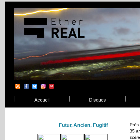
Accueil
Disques
Près
Futur, Ancien, Fugitif
35 a
scèn