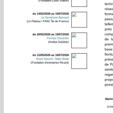
(Fondation Louis Vuitton)
tech
rése
form
du 14/02/2026 au 19/07/2026
Le Syndrome Bonnard
pass
(Le Plateau / FRAC Île-de-France)
tell
près
comp
du 20/02/2026 au 19/07/2026
Formes Ouvertes
de l
(Institut Suédois)
prem
base 
fior
du 12/05/2026 au 18/07/2026
prése
Arash Nassiri : Night Mode
(Fondation d’entreprise Ricard)
de Pa
simil
regar
prop
poss
Marti
(cour