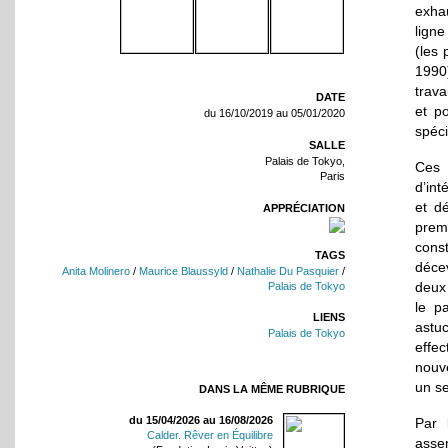
exhau
ligne
(les 
1990)
trava
DATE
et p
du 16/10/2019 au 05/01/2020
spéci
SALLE
Palais de Tokyo,
Ces 
Paris
d’int
et d
APPRÉCIATION
prem
cons
TAGS
déce
Anita Molinero
/
Maurice Blaussyld
/
Nathalie Du Pasquier
/
deux 
Palais de Tokyo
le p
LIENS
astu
Palais de Tokyo
effec
nouve
un se
DANS LA MÊME RUBRIQUE
du 15/04/2026 au 16/08/2026
Par 
Calder. Rêver en Équilibre
asse