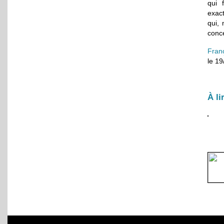
qui 
exac
qui,
conce
Fran
le 1
À li