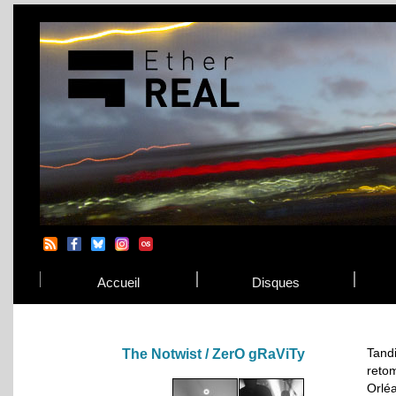
Accueil
Disques
Tand
The Notwist / ZerO gRaViTy
reto
Orlé