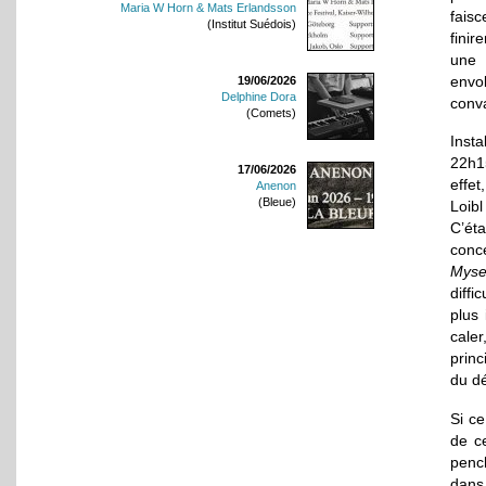
Maria W Horn & Mats Erlandsson
fais
(Institut Suédois)
finir
une 
envo
19/06/2026
Delphine Dora
conv
(Comets)
Insta
22h1
17/06/2026
effe
Anenon
(Bleue)
Loibl
C’ét
conc
Myse
diffi
plus 
cale
prin
du dé
Si ce
de ce
penc
dans