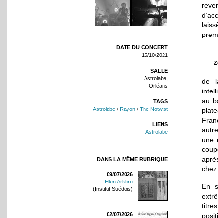
reven
d’acc
laiss
premi
DATE DU CONCERT
15/10/2021
Z
SALLE
Astrolabe,
de l
Orléans
inte
au ba
TAGS
Astrolabe
/
Rayon
/
The Notwist
plat
Franç
LIENS
autre
Astrolabe
une 
cou
après
DANS LA MÊME RUBRIQUE
chez 
09/07/2026
Ellen Arkbro
En s
(Institut Suédois)
extrê
titre
02/07/2026
posit