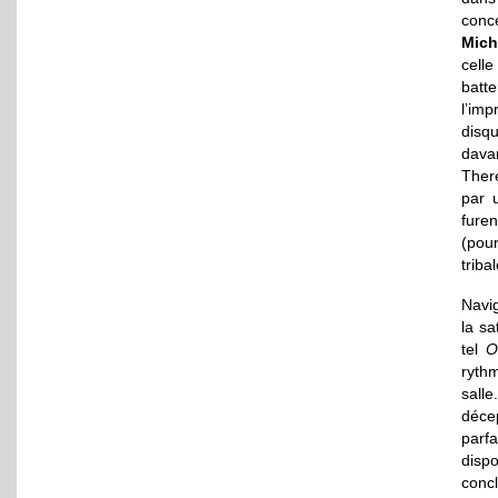
conc
Mich
cell
batte
l’im
disq
dava
Ther
par 
furen
(pour
triba
Navig
la sa
tel
O
rythm
sall
déce
parf
disp
concl