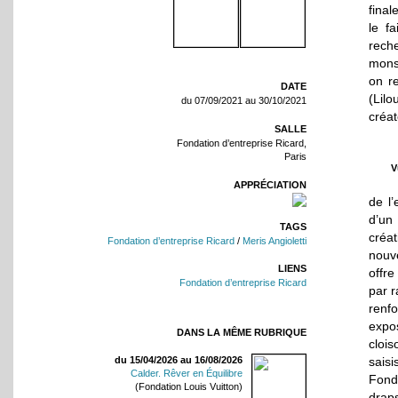
final
le f
rech
monst
on re
DATE
(Lilo
du 07/09/2021 au 30/10/2021
créa
SALLE
Fondation d’entreprise Ricard,
Paris
V
APPRÉCIATION
de l
d’un
TAGS
créat
Fondation d’entreprise Ricard
/
Meris Angioletti
nouv
LIENS
offre
Fondation d’entreprise Ricard
par r
renfo
expo
DANS LA MÊME RUBRIQUE
clois
saisi
du 15/04/2026 au 16/08/2026
Calder. Rêver en Équilibre
Fond
(Fondation Louis Vuitton)
draps