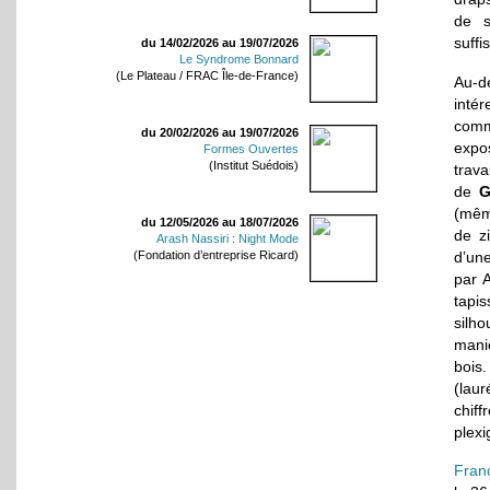
de s
suffi
du 14/02/2026 au 19/07/2026
Le Syndrome Bonnard
(Le Plateau / FRAC Île-de-France)
Au-d
intér
comm
du 20/02/2026 au 19/07/2026
expo
Formes Ouvertes
(Institut Suédois)
trava
de
G
(mêm
du 12/05/2026 au 18/07/2026
de zi
Arash Nassiri : Night Mode
d’un
(Fondation d’entreprise Ricard)
par 
tapi
silho
mani
bois
(laur
chif
plexi
Fran