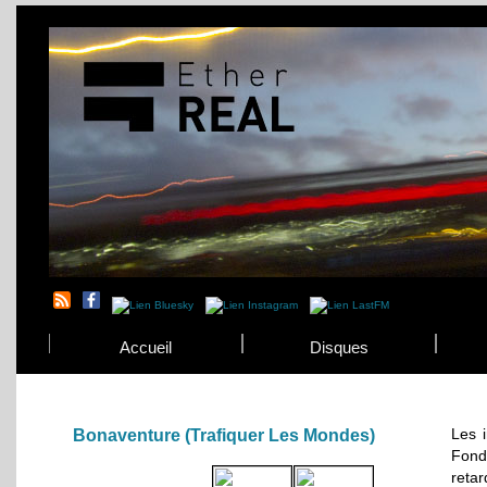
Accueil
Disques
Les i
Bonaventure (Trafiquer Les Mondes)
Fonda
retar