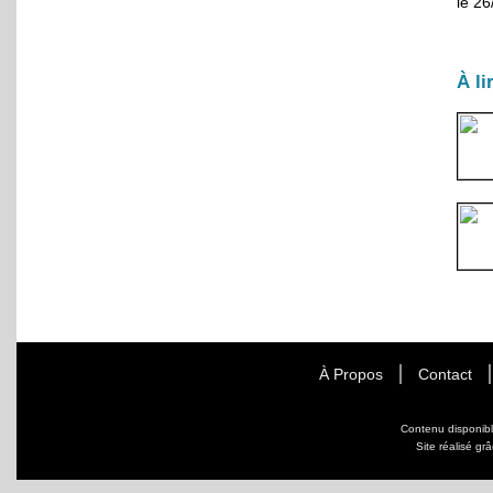
le 2
À li
À Propos
Contact
Contenu disponib
Site réalisé gr