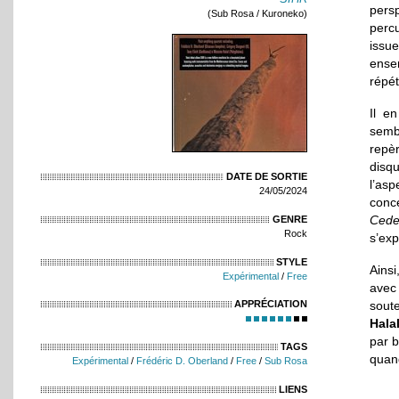
pers
(Sub Rosa / Kuroneko)
percu
issue
ense
répét
Il e
sembl
repè
disqu
DATE DE SORTIE
l’as
24/05/2024
conc
Cede
GENRE
Rock
s’ex
STYLE
Ainsi
Expérimental
/
Free
avec
sout
APPRÉCIATION
Hala
par b
TAGS
quand
Expérimental
/
Frédéric D. Oberland
/
Free
/
Sub Rosa
LIENS