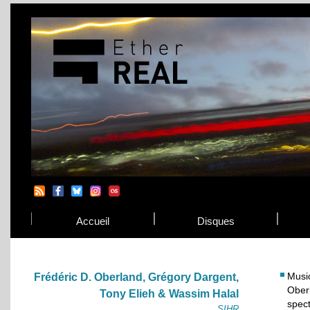
Accueil
Disques
Music
Frédéric D. Oberland, Grégory Dargent,
Oberl
Tony Elieh & Wassim Halal
spec
SIHR