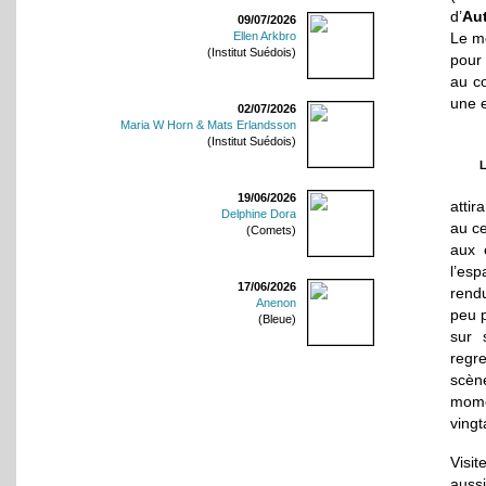
d’
Au
09/07/2026
Le me
Ellen Arkbro
(Institut Suédois)
pour
au co
une e
02/07/2026
Maria W Horn & Mats Erlandsson
(Institut Suédois)
L
19/06/2026
attir
Delphine Dora
au ce
(Comets)
aux c
l’esp
17/06/2026
rend
Anenon
peu p
(Bleue)
sur 
regre
scène
mome
vingt
Visi
auss