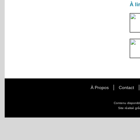
À li
À Propos
Contact
Contenu disponib
Site réalisé gr