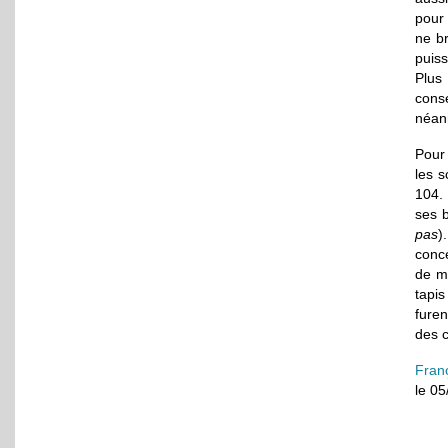
pour 
ne b
puis
Plus
cons
néan
Pour
les 
104. 
ses 
pas
)
conce
de ma
tapi
furen
des c
Fran
le 0