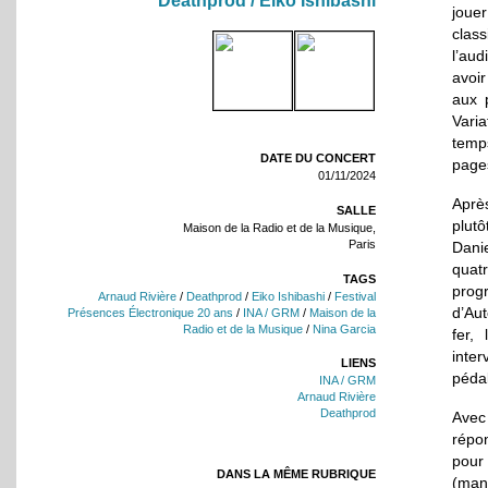
Deathprod / Eiko Ishibashi
joue
class
l’aud
avoir
aux 
Varia
temp
DATE DU CONCERT
page
01/11/2024
Après
SALLE
plut
Maison de la Radio et de la Musique,
Paris
Danie
quat
TAGS
prog
Arnaud Rivière
/
Deathprod
/
Eiko Ishibashi
/
Festival
d’Aut
Présences Électronique 20 ans
/
INA / GRM
/
Maison de la
Radio et de la Musique
/
Nina Garcia
fer, 
inter
LIENS
pédal
INA / GRM
Arnaud Rivière
Deathprod
Avec
répon
pour
DANS LA MÊME RUBRIQUE
(man