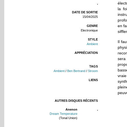
élect
la fo
DATE DE SORTIE
inst
15/04/2025
profo
en fa
GENRE
Electronique
siffl
STYLE
Il fa
Ambient
physi
reco
APPRÉCIATION
sera
prop
TAGS
bass
Ambient
/
Ben Bertrand
/
Stroom
vrai
LIENS
synt
plein
peuve
AUTRES DISQUES RÉCENTS
Anenon
Dream Temperature
(Tonal Union)