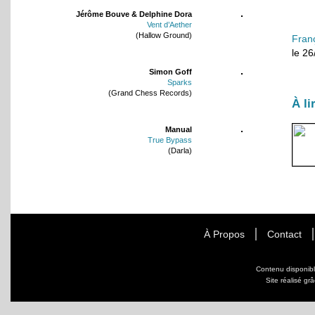
Jérôme Bouve & Delphine Dora
Vent d’Aether
(Hallow Ground)
Fran
le 2
Simon Goff
Sparks
(Grand Chess Records)
À li
Manual
True Bypass
(Darla)
À Propos
Contact
Contenu disponib
Site réalisé gr