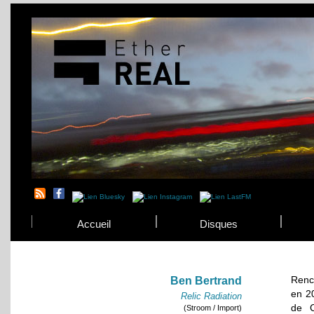
Accueil
Disques
Renco
Ben Bertrand
en 20
Relic Radiation
de C
(Stroom / Import)