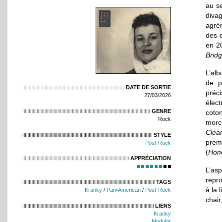
au se
diva
agré
des d
en 20
Brid
L’al
de p
DATE DE SORTIE
préc
27/03/2026
élec
GENRE
coto
Rock
morc
Clea
STYLE
prem
Post-Rock
(
Hon
APPRÉCIATION
L’as
repr
TAGS
à la 
Kranky
/
Pan•American
/
Post-Rock
chair
LIENS
Kranky
Modulor