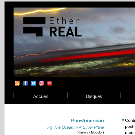
Accueil
Disques
Conti
Pan•American
post
Fly The Ocean In A Silver Plane
même
(Kranky / Modulor)