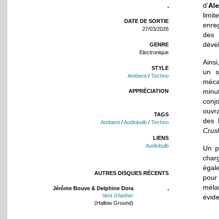
d’
Al
limi
DATE DE SORTIE
enre
27/03/2026
des
déve
GENRE
Electronique
Ainsi
STYLE
un s
Ambient
/
Techno
mécan
minu
APPRÉCIATION
conjo
ouvra
TAGS
des 
Ambient
/
Audiobulb
/
Techno
Crus
LIENS
Audiobulb
Un p
char
égal
AUTRES DISQUES RÉCENTS
pour
mélan
Jérôme Bouve & Delphine Dora
Vent d’Aether
évide
(Hallow Ground)