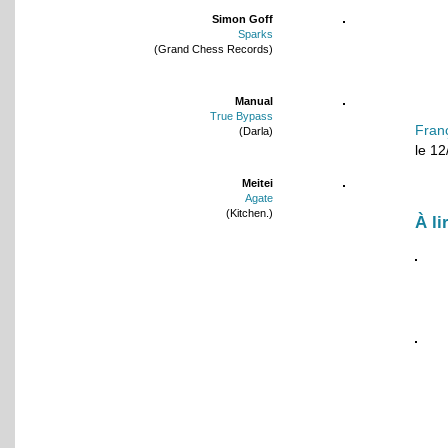
Simon Goff
Sparks
(Grand Chess Records)
Manual
True Bypass
Fran
(Darla)
le 1
Meitei
Agate
(Kitchen.)
À li