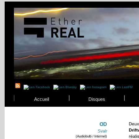
Accueil
Disques
Deux
OD
Drif
Svalr
réal
(Audiobulb / Internet)