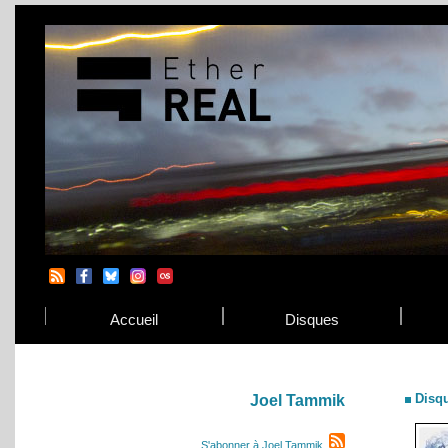
Accueil
Disques
Disq
Joel Tammik
S'abonner à Joel Tammik