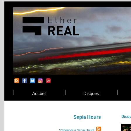
Accueil
Disques
Disq
Sepia Hours
S'abonner à Sepia Hours