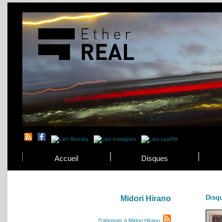
Accueil
Disques
Disq
Midori Hirano
S'abonner à Midori Hirano