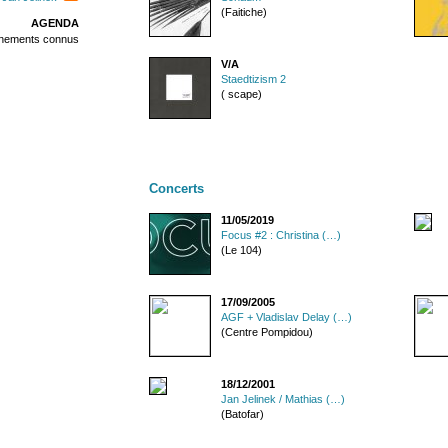
(Faitiche)
AGENDA
énements connus
V/A
Staedtizism 2
( scape)
Concerts
11/05/2019
Focus #2 : Christina (…)
(Le 104)
17/09/2005
AGF + Vladislav Delay (…)
(Centre Pompidou)
18/12/2001
Jan Jelinek / Mathias (…)
(Batofar)