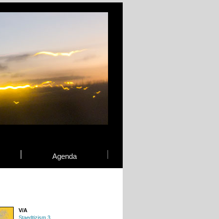
Agenda
V/A
Staedtizism 3