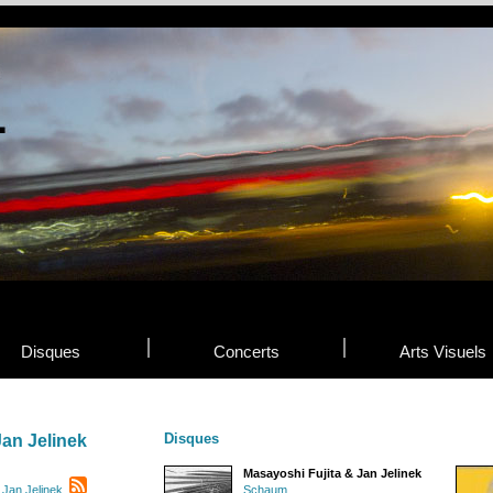
Disques
Concerts
Arts Visuels
Disques
Jan Jelinek
Masayoshi Fujita & Jan Jelinek
 Jan Jelinek
Schaum