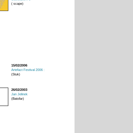
( scape)
15/02/2006
Artefact Festival 2006 :
(Stuk)
26/02/2003
Jan Jelinek
(Batofar)