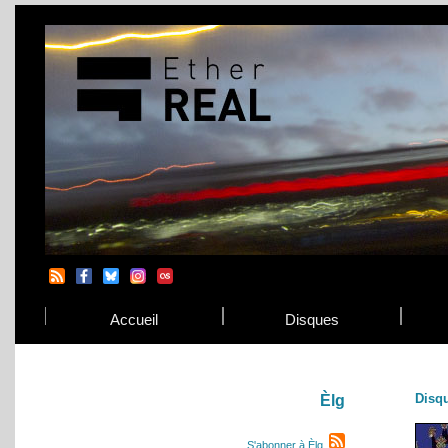
Accueil
Disques
Disq
Èlg
S'abonner à Èlg