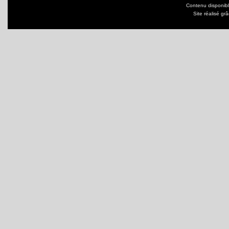
Contenu disponib
Site réalisé gr