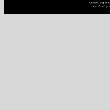
Contenu disponib
Site réalisé gr