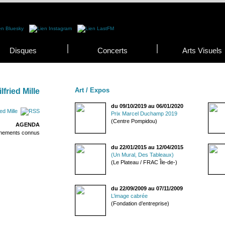
Disques
Concerts
Arts Visuels
Art / Expos
lfried Mille
du 09/10/2019 au 06/01/2020
ed Mille
Prix Marcel Duchamp 2019
(Centre Pompidou)
AGENDA
énements connus
du 22/01/2015 au 12/04/2015
(Un Mural, Des Tableaux)
(Le Plateau / FRAC Île-de-)
du 22/09/2009 au 07/11/2009
L’image cabrée
(Fondation d’entreprise)