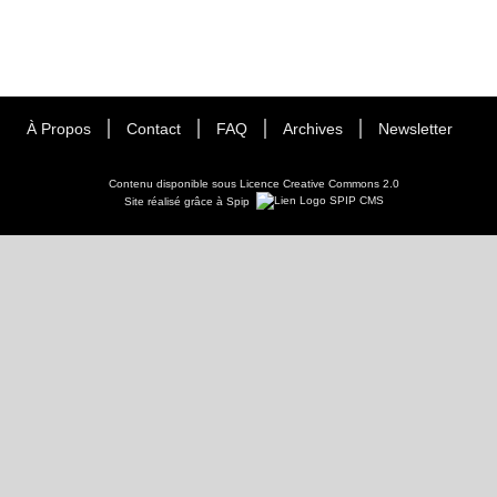
À Propos
Contact
FAQ
Archives
Newsletter
Contenu disponible sous
Licence Creative Commons 2.0
Site réalisé grâce à Spip