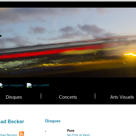
Disques
Concerts
Arts Visuels
Disques
ad Becker
Pure
shad Becker
No End of Vinyl