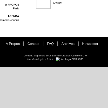
(Zorba)
À PROPOS
Paris
AGENDA
énements connus
À Propos
Contact
FAQ
Archives
Newsletter
Contenu disponible sous
Licence Creative Commons 2.0
Site réalisé grâce à Spip