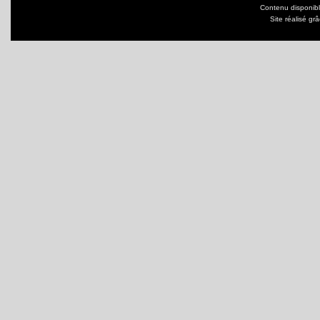
Contenu disponib
Site réalisé gr