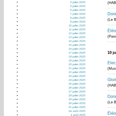
(HAB
4 juillet 2025
5 juillet 2025
6 juillet 2025
Donn
7 juillet 2025
8 juillet 2025
(Le B
9 juillet 2025
10 juillet 2025
11 juillet 2025
Éléo
12 juillet 2025
(Pas
13 juillet 2025
14 juillet 2025
15 juillet 2025
16 juillet 2025
10 ju
17 juillet 2025
18 juillet 2025
19 juillet 2025
Elec
20 juillet 2025
(Mus
21 juillet 2025
22 juillet 2025
23 juillet 2025
Glor
24 juillet 2025
25 juillet 2025
(HAB
26 juillet 2025
27 juillet 2025
28 juillet 2025
Donn
29 juillet 2025
(Le B
30 juillet 2025
31 juillet 2025
1er août 2025
Éléo
2 août 2025