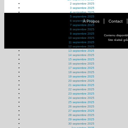
2 septembre 2025
3 septembre 2025
4 septembre 2025
5 septembre 2025
6 septembre 2025
À Propos
Contact
7 septembre 2025
8 septembre 2025
9 septembre 2025
Contenu disponib
10 septembre 2025
Site réalisé gr
11 septembre 2025
12 septembre 2025
13 septembre 2025
14 septembre 2025
15 septembre 2025
16 septembre 2025
17 septembre 2025
18 septembre 2025
19 septembre 2025
20 septembre 2025
21 septembre 2025
22 septembre 2025
23 septembre 2025
24 septembre 2025
25 septembre 2025
26 septembre 2025
27 septembre 2025
28 septembre 2025
29 septembre 2025
30 septembre 2025
1er octobre 2025