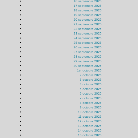
16 septembre 2025
17 septembre 2025
18 septembre 2025
19 septembre 2025
20 septembre 2025
21 septembre 2025
22 septembre 2025
23 septembre 2025
24 septembre 2025
25 septembre 2025
26 septembre 2025
27 septembre 2025
28 septembre 2025
29 septembre 2025
30 septembre 2025
1er octobre 2025
2 octobre 2025
3 octobre 2025
4 octobre 2025
5 octobre 2025
6 octobre 2025
7 octobre 2025
8 octobre 2025
9 octobre 2025
10 octobre 2025
11 octobre 2025
12 octobre 2025
13 octobre 2025
14 octobre 2025
15 octobre 2025