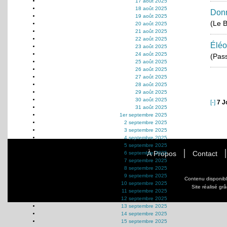
17 août 2025
18 août 2025
Donn
19 août 2025
(Le B
20 août 2025
21 août 2025
22 août 2025
Éléo
23 août 2025
24 août 2025
(Pas
25 août 2025
26 août 2025
27 août 2025
28 août 2025
29 août 2025
30 août 2025
[-]
7 J
31 août 2025
1er septembre 2025
2 septembre 2025
3 septembre 2025
4 septembre 2025
5 septembre 2025
6 septembre 2025
À Propos
Contact
7 septembre 2025
8 septembre 2025
9 septembre 2025
Contenu disponib
10 septembre 2025
Site réalisé gr
11 septembre 2025
12 septembre 2025
13 septembre 2025
14 septembre 2025
15 septembre 2025