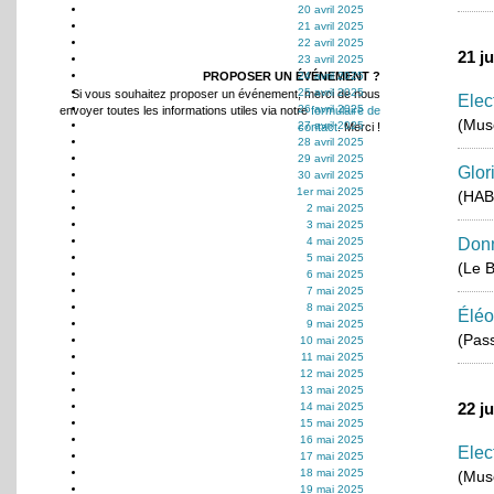
20 avril 2025
21 avril 2025
22 avril 2025
21 ju
23 avril 2025
PROPOSER UN ÉVÉNEMENT ?
24 avril 2025
25 avril 2025
Si vous souhaitez proposer un événement, merci de nous
Elec
26 avril 2025
envoyer toutes les informations utiles via notre
formulaire de
(Mus
27 avril 2025
contact
. Merci !
28 avril 2025
29 avril 2025
Glor
30 avril 2025
1er mai 2025
(HAB
2 mai 2025
3 mai 2025
4 mai 2025
Donn
5 mai 2025
(Le B
6 mai 2025
7 mai 2025
8 mai 2025
Éléo
9 mai 2025
(Pas
10 mai 2025
11 mai 2025
12 mai 2025
13 mai 2025
22 ju
14 mai 2025
15 mai 2025
16 mai 2025
Elec
17 mai 2025
18 mai 2025
(Mus
19 mai 2025