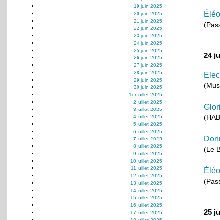
19 juin 2025
Éléo
20 juin 2025
21 juin 2025
(Pas
22 juin 2025
23 juin 2025
24 juin 2025
25 juin 2025
24 ju
26 juin 2025
27 juin 2025
28 juin 2025
Elec
29 juin 2025
(Mus
30 juin 2025
1er juillet 2025
2 juillet 2025
Glor
3 juillet 2025
(HAB
4 juillet 2025
5 juillet 2025
6 juillet 2025
Donn
7 juillet 2025
8 juillet 2025
(Le B
9 juillet 2025
10 juillet 2025
11 juillet 2025
Éléo
12 juillet 2025
(Pas
13 juillet 2025
14 juillet 2025
15 juillet 2025
16 juillet 2025
25 ju
17 juillet 2025
18 juillet 2025