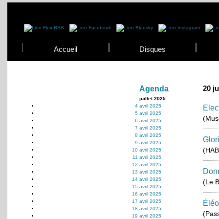
Accueil
Disques
20 ju
Agenda
juillet 2025 :
4 avril 2025
Elec
5 avril 2025
(Mus
6 avril 2025
7 avril 2025
8 avril 2025
Glor
9 avril 2025
(HAB
10 avril 2025
11 avril 2025
12 avril 2025
Donn
13 avril 2025
14 avril 2025
(Le B
15 avril 2025
16 avril 2025
17 avril 2025
Éléo
18 avril 2025
(Pas
19 avril 2025