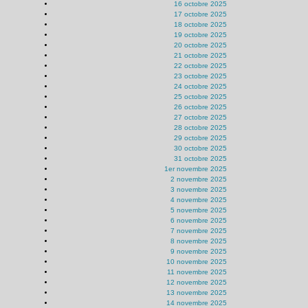
16 octobre 2025
17 octobre 2025
18 octobre 2025
19 octobre 2025
20 octobre 2025
21 octobre 2025
22 octobre 2025
23 octobre 2025
24 octobre 2025
25 octobre 2025
26 octobre 2025
27 octobre 2025
28 octobre 2025
29 octobre 2025
30 octobre 2025
31 octobre 2025
1er novembre 2025
2 novembre 2025
3 novembre 2025
4 novembre 2025
5 novembre 2025
6 novembre 2025
7 novembre 2025
8 novembre 2025
9 novembre 2025
10 novembre 2025
11 novembre 2025
12 novembre 2025
13 novembre 2025
14 novembre 2025