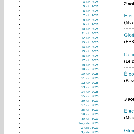
4 juin 2025
2 ao
5 juin 2025
6 juin 2025
Elec
7 juin 2025
8 juin 2025
(Mus
9 juin 2025
10 juin 2025
11 juin 2025
Glor
12 juin 2025
(HAB
13 juin 2025
14 juin 2025
15 juin 2025
Donn
16 juin 2025
17 juin 2025
(Le B
18 juin 2025
19 juin 2025
Éléo
20 juin 2025
21 juin 2025
(Pas
22 juin 2025
23 juin 2025
24 juin 2025
25 juin 2025
3 ao
26 juin 2025
27 juin 2025
28 juin 2025
Elec
29 juin 2025
(Mus
30 juin 2025
1er juillet 2025
2 juillet 2025
Glor
3 juillet 2025