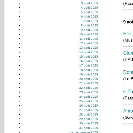
(Pas
3 août 2025
4 août 2025
5 août 2025
6 août 2025
7 août 2025
9 ao
8 août 2025
9 août 2025
Elec
10 août 2025
11 août 2025
(Mus
12 août 2025
13 août 2025
14 août 2025
Glor
15 août 2025
(HAB
16 août 2025
17 août 2025
18 août 2025
Donn
19 août 2025
(Le B
20 août 2025
21 août 2025
22 août 2025
Éléo
23 août 2025
24 août 2025
(Pas
25 août 2025
26 août 2025
27 août 2025
Anto
28 août 2025
(Gale
29 août 2025
30 août 2025
31 août 2025
1er septembre 2025