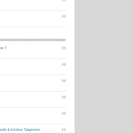
[+]
me ?
[+]
[+]
[+]
[+]
[+]
seth & Kristine Tjøgersen
[+]