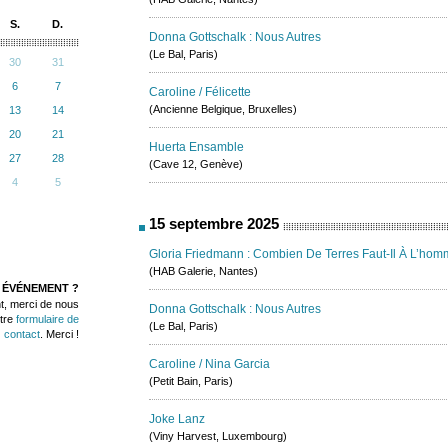
S.
D.
Donna Gottschalk : Nous Autres
(Le Bal, Paris)
30
31
6
7
Caroline / Félicette
(Ancienne Belgique, Bruxelles)
13
14
20
21
Huerta Ensamble
27
28
(Cave 12, Genève)
4
5
15 septembre 2025
Gloria Friedmann : Combien De Terres Faut-Il À L’hom
(HAB Galerie, Nantes)
 ÉVÉNEMENT ?
t, merci de nous
Donna Gottschalk : Nous Autres
otre
formulaire de
(Le Bal, Paris)
contact
. Merci !
Caroline / Nina Garcia
(Petit Bain, Paris)
Joke Lanz
(Viny Harvest, Luxembourg)