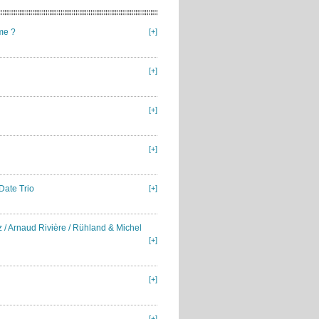
me ?
[+]
[+]
[+]
[+]
 Date Trio
[+]
 / Arnaud Rivière / Rühland & Michel
[+]
[+]
[+]