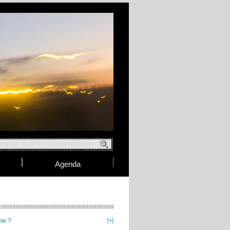
Agenda
me ?
[+]