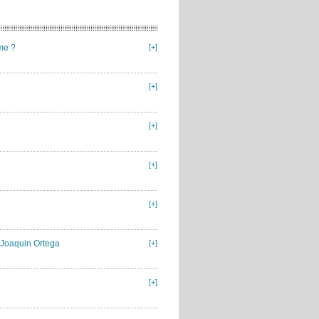
me ?
[+]
[+]
[+]
[+]
[+]
/ Joaquin Ortega
[+]
[+]