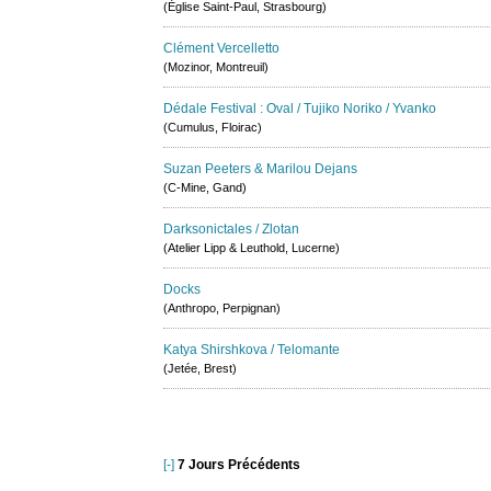
(Église Saint-Paul, Strasbourg)
Clément Vercelletto
(Mozinor, Montreuil)
Dédale Festival : Oval / Tujiko Noriko / Yvanko
(Cumulus, Floirac)
Suzan Peeters & Marilou Dejans
(C-Mine, Gand)
Darksonictales / Zlotan
(Atelier Lipp & Leuthold, Lucerne)
Docks
(Anthropo, Perpignan)
Katya Shirshkova / Telomante
(Jetée, Brest)
[-]
7 Jours Précédents