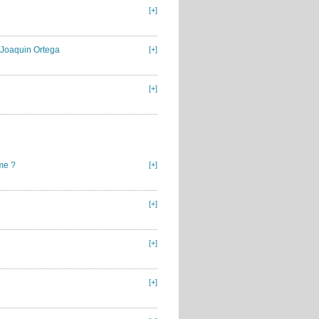
[+]
/ Joaquin Ortega
[+]
[+]
me ?
[+]
[+]
[+]
[+]