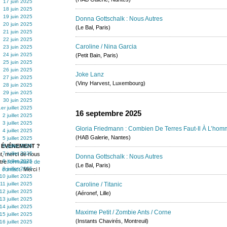
17 juin 2025
18 juin 2025
19 juin 2025
Donna Gottschalk : Nous Autres
20 juin 2025
(Le Bal, Paris)
21 juin 2025
22 juin 2025
Caroline / Nina Garcia
23 juin 2025
24 juin 2025
(Petit Bain, Paris)
25 juin 2025
26 juin 2025
Joke Lanz
27 juin 2025
(Viny Harvest, Luxembourg)
28 juin 2025
29 juin 2025
30 juin 2025
1er juillet 2025
16 septembre 2025
2 juillet 2025
3 juillet 2025
Gloria Friedmann : Combien De Terres Faut-Il À L’hom
4 juillet 2025
(HAB Galerie, Nantes)
5 juillet 2025
 ÉVÉNEMENT ?
6 juillet 2025
7 juillet 2025
t, merci de nous
Donna Gottschalk : Nous Autres
8 juillet 2025
otre
formulaire de
(Le Bal, Paris)
9 juillet 2025
contact
. Merci !
10 juillet 2025
11 juillet 2025
Caroline / Titanic
12 juillet 2025
(Aéronef, Lille)
13 juillet 2025
14 juillet 2025
Maxime Petit / Zombie Ants / Corne
15 juillet 2025
(Instants Chavirés, Montreuil)
16 juillet 2025