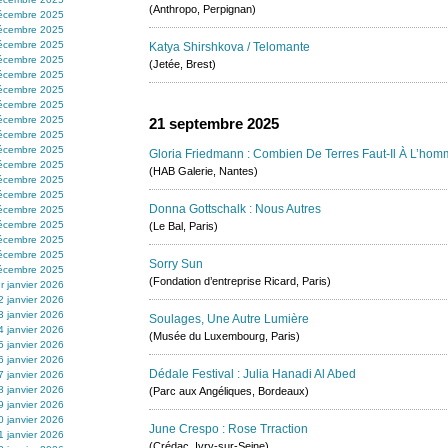
(Anthropo, Perpignan)
écembre 2025
écembre 2025
écembre 2025
Katya Shirshkova / Telomante
écembre 2025
(Jetée, Brest)
écembre 2025
écembre 2025
écembre 2025
écembre 2025
21 septembre 2025
écembre 2025
écembre 2025
Gloria Friedmann : Combien De Terres Faut-Il À L’hom
écembre 2025
(HAB Galerie, Nantes)
écembre 2025
écembre 2025
Donna Gottschalk : Nous Autres
écembre 2025
écembre 2025
(Le Bal, Paris)
écembre 2025
écembre 2025
Sorry Sun
écembre 2025
(Fondation d’entreprise Ricard, Paris)
r janvier 2026
2 janvier 2026
3 janvier 2026
Soulages, Une Autre Lumière
4 janvier 2026
(Musée du Luxembourg, Paris)
5 janvier 2026
6 janvier 2026
Dédale Festival : Julia Hanadi Al Abed
7 janvier 2026
8 janvier 2026
(Parc aux Angéliques, Bordeaux)
9 janvier 2026
0 janvier 2026
June Crespo : Rose Trraction
1 janvier 2026
(Crédac, Ivry-sur-Seine)