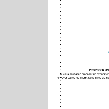
PROPOSER UN
Si vous souhaitez proposer un événemen
envoyer toutes les informations utiles via n