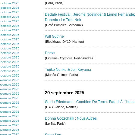
(Folia, Paris)
 octobre 2025
 octobre 2025
 octobre 2025
Dédale Festival : Jérôme Noetinger & Lionel Fernandez
 octobre 2025
Doneda / Le Trou Noir
 octobre 2025
(Café Pompier, Bordeaux)
 octobre 2025
 octobre 2025
 octobre 2025
Will Guthrie
 octobre 2025
(Blockhaus DY10, Nantes)
 octobre 2025
 octobre 2025
Docks
 octobre 2025
 octobre 2025
(Librairie Oxymore, Port-Vendres)
 octobre 2025
 octobre 2025
Tujiko Noriko & Joji Koyama
 octobre 2025
(Musée Guimet, Paris)
 octobre 2025
ovembre 2025
ovembre 2025
ovembre 2025
20 septembre 2025
ovembre 2025
ovembre 2025
Gloria Friedmann : Combien De Terres Faut-Il À L’hom
ovembre 2025
(HAB Galerie, Nantes)
ovembre 2025
ovembre 2025
ovembre 2025
Donna Gottschalk : Nous Autres
ovembre 2025
(Le Bal, Paris)
ovembre 2025
ovembre 2025
ovembre 2025