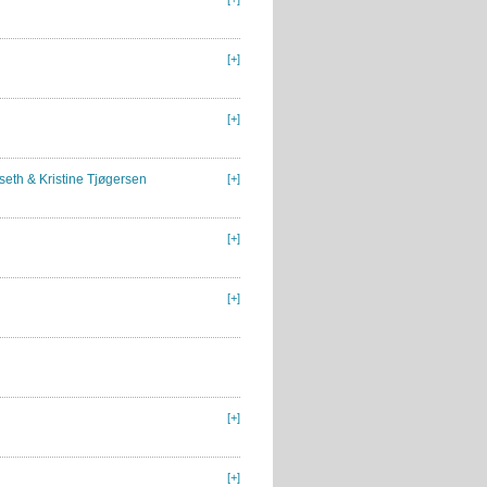
[+]
[+]
seth & Kristine Tjøgersen
[+]
[+]
[+]
[+]
[+]