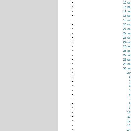
15 se
16 se
17 se
18 se
19 se
20 se
21 se
22 se
23 se
24 se
25 se
26 se
27 se
28 se
29 se
30 se
1er
2
3
4
5
6
7
8
9
10
11
12
13
14