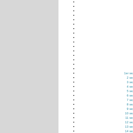
1er s
2 s
3 s
4 s
5 s
6 s
7 s
8 s
9 s
10 se
11 s
12 se
13 se
14 se