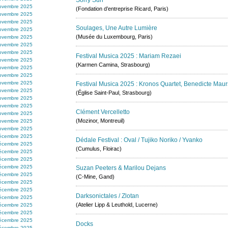
Sorry Sun
ovembre 2025
(Fondation d’entreprise Ricard, Paris)
ovembre 2025
ovembre 2025
Soulages, Une Autre Lumière
ovembre 2025
(Musée du Luxembourg, Paris)
ovembre 2025
ovembre 2025
ovembre 2025
Festival Musica 2025 : Mariam Rezaei
ovembre 2025
(Karmen Camina, Strasbourg)
ovembre 2025
ovembre 2025
ovembre 2025
Festival Musica 2025 : Kronos Quartet, Benedicte Maur
ovembre 2025
(Église Saint-Paul, Strasbourg)
ovembre 2025
ovembre 2025
Clément Vercelletto
ovembre 2025
(Mozinor, Montreuil)
ovembre 2025
ovembre 2025
écembre 2025
Dédale Festival : Oval / Tujiko Noriko / Yvanko
écembre 2025
(Cumulus, Floirac)
écembre 2025
écembre 2025
écembre 2025
Suzan Peeters & Marilou Dejans
écembre 2025
(C-Mine, Gand)
écembre 2025
écembre 2025
Darksonictales / Zlotan
écembre 2025
(Atelier Lipp & Leuthold, Lucerne)
écembre 2025
écembre 2025
écembre 2025
Docks
écembre 2025