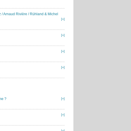
 / Arnaud Rivière / Rühland & Michel
[+]
[+]
[+]
[+]
me ?
[+]
[+]
[+]