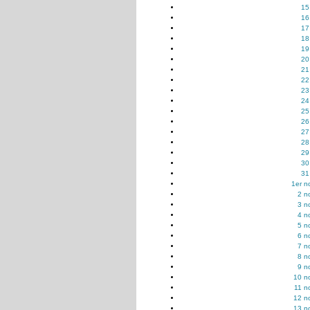
15
16
17
18
19
20
21
22
23
24
25
26
27
28
29
30
31
1er n
2 n
3 n
4 n
5 n
6 n
7 n
8 n
9 n
10 n
11 n
12 n
13 n