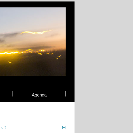
Agenda
me ?
[+]