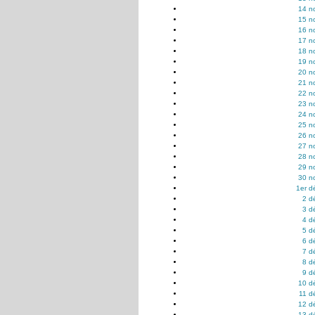
14 n
15 n
16 n
17 n
18 n
19 n
20 n
21 n
22 n
23 n
24 n
25 n
26 n
27 n
28 n
29 n
30 n
1er d
2 d
3 d
4 d
5 d
6 d
7 d
8 d
9 d
10 d
11 d
12 d
13 d