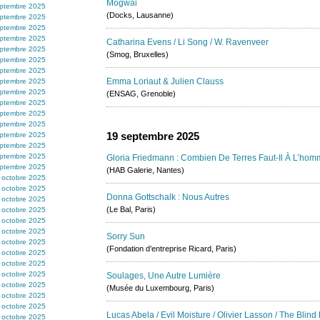
Mogwai
ptembre 2025
(Docks, Lausanne)
ptembre 2025
ptembre 2025
ptembre 2025
Catharina Evens / Li Song / W. Ravenveer
ptembre 2025
(Smog, Bruxelles)
ptembre 2025
ptembre 2025
Emma Loriaut & Julien Clauss
ptembre 2025
ptembre 2025
(ENSAG, Grenoble)
ptembre 2025
ptembre 2025
ptembre 2025
19 septembre 2025
ptembre 2025
ptembre 2025
ptembre 2025
Gloria Friedmann : Combien De Terres Faut-Il À L’hom
ptembre 2025
(HAB Galerie, Nantes)
 octobre 2025
 octobre 2025
Donna Gottschalk : Nous Autres
 octobre 2025
(Le Bal, Paris)
 octobre 2025
 octobre 2025
 octobre 2025
Sorry Sun
 octobre 2025
(Fondation d’entreprise Ricard, Paris)
 octobre 2025
 octobre 2025
 octobre 2025
Soulages, Une Autre Lumière
 octobre 2025
(Musée du Luxembourg, Paris)
 octobre 2025
 octobre 2025
Lucas Abela / Evil Moisture / Olivier Lasson / The Blind
 octobre 2025