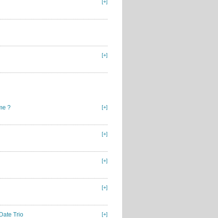
[+]
[+]
me ?
[+]
[+]
[+]
[+]
 Date Trio
[+]