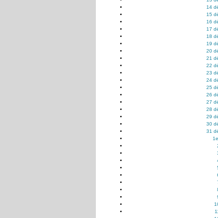
14 d
15 d
16 d
17 d
18 d
19 d
20 d
21 d
22 d
23 d
24 d
25 d
26 d
27 d
28 d
29 d
30 d
31 d
1e
1
1