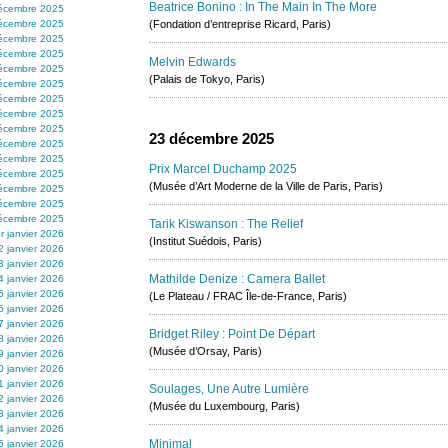
Beatrice Bonino : In The Main In The More
écembre 2025
écembre 2025
(Fondation d’entreprise Ricard, Paris)
écembre 2025
écembre 2025
Melvin Edwards
écembre 2025
(Palais de Tokyo, Paris)
écembre 2025
écembre 2025
écembre 2025
écembre 2025
23 décembre 2025
écembre 2025
écembre 2025
Prix Marcel Duchamp 2025
écembre 2025
(Musée d’Art Moderne de la Ville de Paris, Paris)
écembre 2025
écembre 2025
écembre 2025
Tarik Kiswanson : The Relief
r janvier 2026
(Institut Suédois, Paris)
2 janvier 2026
3 janvier 2026
Mathilde Denize : Camera Ballet
4 janvier 2026
5 janvier 2026
(Le Plateau / FRAC Île-de-France, Paris)
6 janvier 2026
7 janvier 2026
Bridget Riley : Point De Départ
8 janvier 2026
(Musée d’Orsay, Paris)
9 janvier 2026
0 janvier 2026
1 janvier 2026
Soulages, Une Autre Lumière
2 janvier 2026
(Musée du Luxembourg, Paris)
3 janvier 2026
4 janvier 2026
Minimal
5 janvier 2026