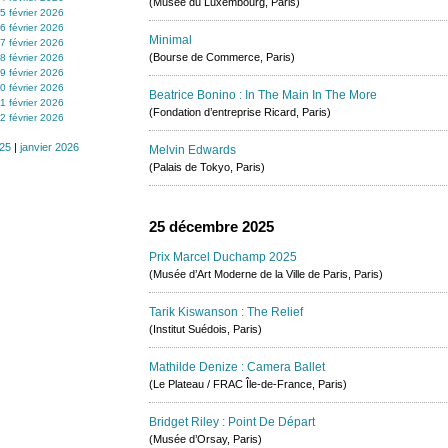
(Musée du Luxembourg, Paris)
5 février 2026
6 février 2026
Minimal
7 février 2026
(Bourse de Commerce, Paris)
8 février 2026
9 février 2026
0 février 2026
Beatrice Bonino : In The Main In The More
1 février 2026
(Fondation d’entreprise Ricard, Paris)
2 février 2026
25
|
janvier 2026
Melvin Edwards
(Palais de Tokyo, Paris)
25 décembre 2025
Prix Marcel Duchamp 2025
(Musée d’Art Moderne de la Ville de Paris, Paris)
Tarik Kiswanson : The Relief
(Institut Suédois, Paris)
Mathilde Denize : Camera Ballet
(Le Plateau / FRAC Île-de-France, Paris)
Bridget Riley : Point De Départ
(Musée d’Orsay, Paris)