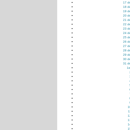
17 d
18 d
19 d
20 d
21 d
22 d
23 d
24 d
25 d
26 d
27 d
28 d
29 d
30 d
31 d
1e
1
1
1
1
1
1