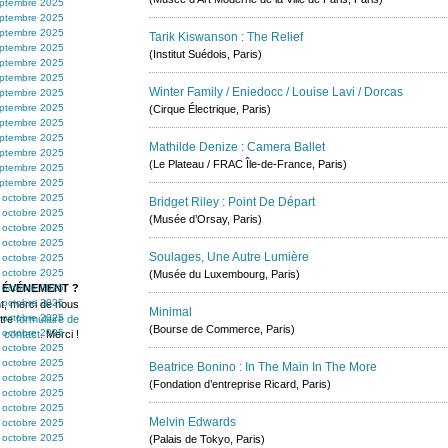
ptembre 2025
ptembre 2025
ptembre 2025
Tarik Kiswanson : The Relief
ptembre 2025
(Institut Suédois, Paris)
ptembre 2025
ptembre 2025
Winter Family / Eniedocc / Louise Lavi / Dorcas
ptembre 2025
ptembre 2025
(Cirque Électrique, Paris)
ptembre 2025
ptembre 2025
Mathilde Denize : Camera Ballet
ptembre 2025
(Le Plateau / FRAC Île-de-France, Paris)
ptembre 2025
ptembre 2025
 octobre 2025
Bridget Riley : Point De Départ
 octobre 2025
(Musée d’Orsay, Paris)
 octobre 2025
 octobre 2025
Soulages, Une Autre Lumière
 octobre 2025
 octobre 2025
(Musée du Luxembourg, Paris)
 ÉVÉNEMENT ?
 octobre 2025
 octobre 2025
t, merci de nous
Minimal
 octobre 2025
otre
formulaire de
(Bourse de Commerce, Paris)
 octobre 2025
contact
. Merci !
 octobre 2025
 octobre 2025
Beatrice Bonino : In The Main In The More
 octobre 2025
(Fondation d’entreprise Ricard, Paris)
 octobre 2025
 octobre 2025
Melvin Edwards
 octobre 2025
 octobre 2025
(Palais de Tokyo, Paris)