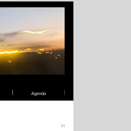
Agenda
[+]