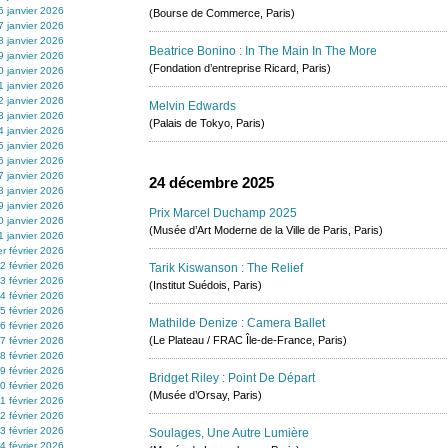
6 janvier 2026
(Bourse de Commerce, Paris)
7 janvier 2026
8 janvier 2026
Beatrice Bonino : In The Main In The More
9 janvier 2026
(Fondation d’entreprise Ricard, Paris)
0 janvier 2026
1 janvier 2026
2 janvier 2026
Melvin Edwards
3 janvier 2026
(Palais de Tokyo, Paris)
4 janvier 2026
5 janvier 2026
6 janvier 2026
7 janvier 2026
24 décembre 2025
8 janvier 2026
9 janvier 2026
Prix Marcel Duchamp 2025
0 janvier 2026
(Musée d’Art Moderne de la Ville de Paris, Paris)
1 janvier 2026
er février 2026
2 février 2026
Tarik Kiswanson : The Relief
3 février 2026
(Institut Suédois, Paris)
4 février 2026
5 février 2026
Mathilde Denize : Camera Ballet
6 février 2026
(Le Plateau / FRAC Île-de-France, Paris)
7 février 2026
8 février 2026
9 février 2026
Bridget Riley : Point De Départ
0 février 2026
(Musée d’Orsay, Paris)
1 février 2026
2 février 2026
3 février 2026
Soulages, Une Autre Lumière
4 février 2026