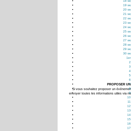
18 se
19 se
20 se
21 se
22 se
23 se
24 se
25 se
26 se
27 se
28 se
29 se
30 se
1er
2
3
4
5
6
PROPOSER UN
7
8
Si vous souhaitez proposer un événemen
9
envoyer toutes les informations utiles via n
10
11
12
13
14
15
16
17