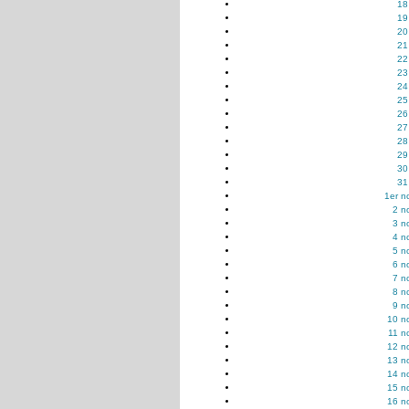
18
19
20
21
22
23
24
25
26
27
28
29
30
31
1er n
2 n
3 n
4 n
5 n
6 n
7 n
8 n
9 n
10 n
11 n
12 n
13 n
14 n
15 n
16 n