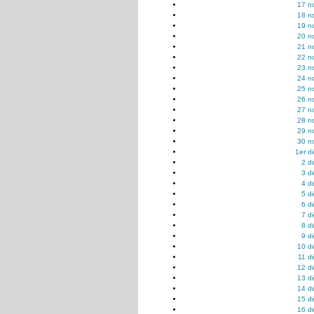
17 n
18 n
19 n
20 n
21 n
22 n
23 n
24 n
25 n
26 n
27 n
28 n
29 n
30 n
1er d
2 d
3 d
4 d
5 d
6 d
7 d
8 d
9 d
10 d
11 d
12 d
13 d
14 d
15 d
16 d