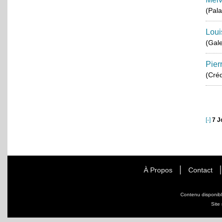
(Pala
Loui
(Gale
Pier
(Créd
[-]
7 J
À Propos
Contact
Contenu disponib
Site