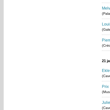
Melv
(Pala
Loui
(Gale
Pier
(Créd
21 j
Ekle
(Cav
Prix
(Musé
Juli
(Cav