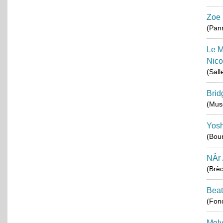
Zoe 
(Pan
Le M
Nico
(Sall
Brid
(Musé
Yos
(Bou
NÂr 
(Brè
Beat
(Fond
Melv