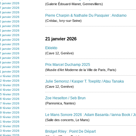
6 janvier 2026
(Galerie Édouard-Manet, Gennevilliers)
7 janvier 2026
8 janvier 2026
Pierre Charpin & Nathalie Du Pasquier : Andiamo
9 janvier 2026
(Crédac, Ivry-sur-Seine)
0 janvier 2026
1 janvier 2026
2 janvier 2026
3 janvier 2026
21 janvier 2026
4 janvier 2026
5 janvier 2026
Eklekto
6 janvier 2026
(Cave 12, Genève)
7 janvier 2026
8 janvier 2026
9 janvier 2026
Prix Marcel Duchamp 2025
0 janvier 2026
(Musée d’Art Moderne de la Ville de Paris, Paris)
1 janvier 2026
er février 2026
2 février 2026
Julie Semoroz / Kasper T. Toeplitz / Atau Tanaka
3 février 2026
(Cave 12, Genève)
4 février 2026
5 février 2026
Zoe Heselton / Seb Brun
6 février 2026
(Pannonica, Nantes)
7 février 2026
8 février 2026
9 février 2026
Le Mans Sonore 2026 : Adam Basanta / Ianna Book / Joë
0 février 2026
(Salle des concerts, Le Mans)
1 février 2026
2 février 2026
3 février 2026
Bridget Riley : Point De Départ
4 février 2026