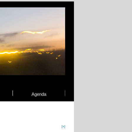
Agenda
[+]