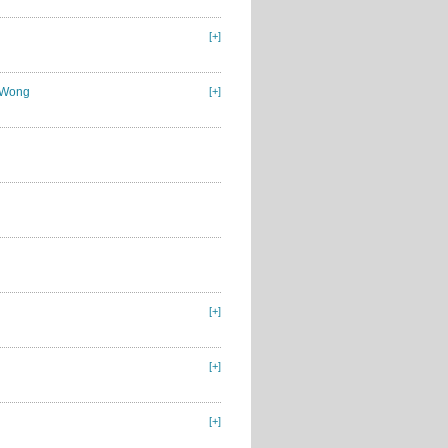
[+]
c Wong
[+]
[+]
[+]
[+]