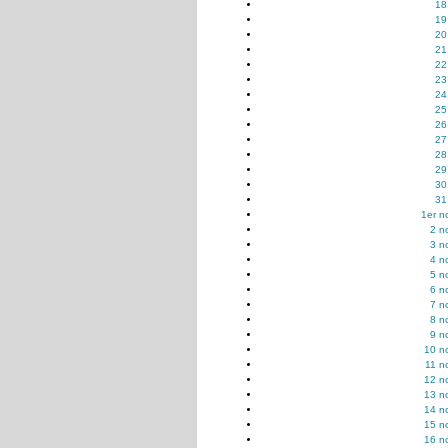
18
19
20
21
22
23
24
25
26
27
28
29
30
31
1er n
2 n
3 n
4 n
5 n
6 n
7 n
8 n
9 n
10 n
11 n
12 n
13 n
14 n
15 n
16 n