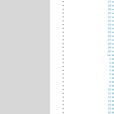
17 n
18 n
19 n
20 n
21 n
22 n
23 n
24 n
25 n
26 n
27 n
28 n
29 n
30 n
1er d
2 d
3 d
4 d
5 d
6 d
7 d
8 d
9 d
10 d
11 d
12 d
13 d
14 d
15 d
16 d