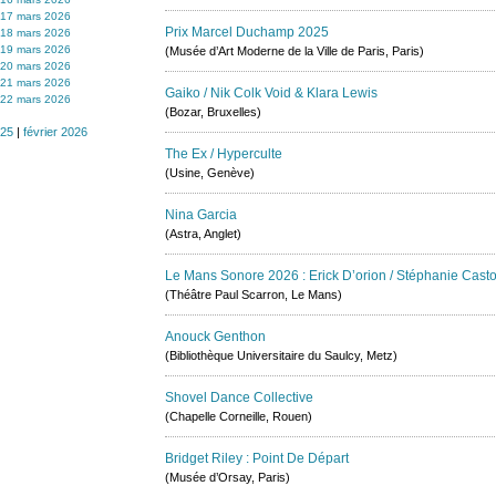
17 mars 2026
Prix Marcel Duchamp 2025
18 mars 2026
19 mars 2026
(Musée d’Art Moderne de la Ville de Paris, Paris)
20 mars 2026
21 mars 2026
Gaiko / Nik Colk Void & Klara Lewis
22 mars 2026
(Bozar, Bruxelles)
025
|
février 2026
The Ex / Hyperculte
(Usine, Genève)
Nina Garcia
(Astra, Anglet)
Le Mans Sonore 2026 : Erick D’orion / Stéphanie Cas
(Théâtre Paul Scarron, Le Mans)
Anouck Genthon
(Bibliothèque Universitaire du Saulcy, Metz)
Shovel Dance Collective
(Chapelle Corneille, Rouen)
Bridget Riley : Point De Départ
(Musée d’Orsay, Paris)