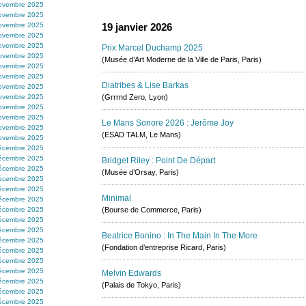
ovembre 2025
ovembre 2025
ovembre 2025
19 janvier 2026
ovembre 2025
ovembre 2025
Prix Marcel Duchamp 2025
ovembre 2025
(Musée d’Art Moderne de la Ville de Paris, Paris)
ovembre 2025
ovembre 2025
Diatribes & Lise Barkas
ovembre 2025
ovembre 2025
(Grrrnd Zero, Lyon)
ovembre 2025
ovembre 2025
Le Mans Sonore 2026 : Jerôme Joy
ovembre 2025
(ESAD TALM, Le Mans)
ovembre 2025
écembre 2025
écembre 2025
Bridget Riley : Point De Départ
écembre 2025
(Musée d’Orsay, Paris)
écembre 2025
écembre 2025
Minimal
écembre 2025
écembre 2025
(Bourse de Commerce, Paris)
écembre 2025
écembre 2025
Beatrice Bonino : In The Main In The More
écembre 2025
(Fondation d’entreprise Ricard, Paris)
écembre 2025
écembre 2025
écembre 2025
Melvin Edwards
écembre 2025
(Palais de Tokyo, Paris)
écembre 2025
écembre 2025