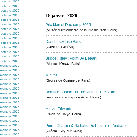
 octobre 2025
 octobre 2025
 octobre 2025
18 janvier 2026
 octobre 2025
 octobre 2025
 octobre 2025
Prix Marcel Duchamp 2025
 octobre 2025
(Musée d’Art Moderne de la Ville de Paris, Paris)
 octobre 2025
 octobre 2025
Diatribes & Lise Barkas
 octobre 2025
(Cave 12, Genève)
 octobre 2025
 octobre 2025
 octobre 2025
Bridget Riley : Point De Départ
 octobre 2025
(Musée d’Orsay, Paris)
ovembre 2025
ovembre 2025
ovembre 2025
Minimal
ovembre 2025
(Bourse de Commerce, Paris)
ovembre 2025
ovembre 2025
Beatrice Bonino : In The Main In The More
ovembre 2025
(Fondation d’entreprise Ricard, Paris)
ovembre 2025
ovembre 2025
ovembre 2025
Melvin Edwards
ovembre 2025
(Palais de Tokyo, Paris)
ovembre 2025
ovembre 2025
ovembre 2025
Pierre Charpin & Nathalie Du Pasquier : Andiamo
ovembre 2025
(Crédac, Ivry-sur-Seine)
ovembre 2025