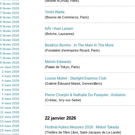
(Musée d’Orsay, Paris)
5 février 2026
6 février 2026
Yoshi Wada
7 février 2026
(Bourse de Commerce, Paris)
8 février 2026
9 février 2026
0 février 2026
NÂr / Axel Larsen
1 février 2026
(Brèche, Lausanne)
2 février 2026
3 février 2026
4 février 2026
Beatrice Bonino : In The Main In The More
5 février 2026
(Fondation d’entreprise Ricard, Paris)
6 février 2026
7 février 2026
Melvin Edwards
8 février 2026
(Palais de Tokyo, Paris)
1er mars 2026
2 mars 2026
3 mars 2026
Louise Mutrel : Starlight Express Club
4 mars 2026
(Galerie Édouard-Manet, Gennevilliers)
5 mars 2026
6 mars 2026
7 mars 2026
Pierre Charpin & Nathalie Du Pasquier : Andiamo
8 mars 2026
(Crédac, Ivry-sur-Seine)
9 mars 2026
10 mars 2026
11 mars 2026
12 mars 2026
22 janvier 2026
13 mars 2026
14 mars 2026
Festival Autres Mesures 2026 : Midori Takada
15 mars 2026
(Théâtre de l'Aire Libre, Saint-Jacques de La Lande)
16 mars 2026