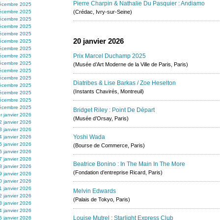
Pierre Charpin & Nathalie Du Pasquier : Andiamo
écembre 2025
écembre 2025
(Crédac, Ivry-sur-Seine)
écembre 2025
écembre 2025
écembre 2025
20 janvier 2026
écembre 2025
écembre 2025
Prix Marcel Duchamp 2025
écembre 2025
écembre 2025
(Musée d’Art Moderne de la Ville de Paris, Paris)
écembre 2025
écembre 2025
Diatribes & Lise Barkas / Zoe Heselton
écembre 2025
(Instants Chavirés, Montreuil)
écembre 2025
écembre 2025
écembre 2025
Bridget Riley : Point De Départ
r janvier 2026
(Musée d’Orsay, Paris)
2 janvier 2026
3 janvier 2026
Yoshi Wada
4 janvier 2026
5 janvier 2026
(Bourse de Commerce, Paris)
6 janvier 2026
7 janvier 2026
Beatrice Bonino : In The Main In The More
8 janvier 2026
(Fondation d’entreprise Ricard, Paris)
9 janvier 2026
0 janvier 2026
1 janvier 2026
Melvin Edwards
2 janvier 2026
(Palais de Tokyo, Paris)
3 janvier 2026
4 janvier 2026
Louise Mutrel : Starlight Express Club
5 janvier 2026