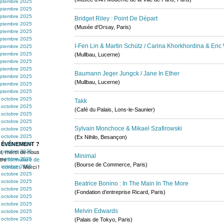
ptembre 2025
ptembre 2025
ptembre 2025
Bridget Riley : Point De Départ
ptembre 2025
(Musée d’Orsay, Paris)
ptembre 2025
ptembre 2025
I-Fen Lin & Martin Schütz / Carina Khorkhordina & Eri
ptembre 2025
ptembre 2025
(Mullbau, Lucerne)
ptembre 2025
ptembre 2025
Baumann Jeger Jungck / Jane In Ether
ptembre 2025
(Mullbau, Lucerne)
ptembre 2025
ptembre 2025
 octobre 2025
Takk
 octobre 2025
(Café du Palais, Lons-le-Saunier)
 octobre 2025
 octobre 2025
Sylvain Monchoce & Mikael Szafirowski
 octobre 2025
 octobre 2025
(Ex Nihilo, Besançon)
 ÉVÉNEMENT ?
 octobre 2025
 octobre 2025
t, merci de nous
Minimal
 octobre 2025
otre
formulaire de
(Bourse de Commerce, Paris)
 octobre 2025
contact
. Merci !
 octobre 2025
 octobre 2025
Beatrice Bonino : In The Main In The More
 octobre 2025
(Fondation d’entreprise Ricard, Paris)
 octobre 2025
 octobre 2025
Melvin Edwards
 octobre 2025
 octobre 2025
(Palais de Tokyo, Paris)