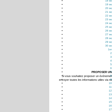
18 se
19 se
20 se
21 se
22 se
23 se
24 se
25 se
26 se
27 se
28 se
29 se
30 se
1er
2
3
4
5
6
PROPOSER UN
7
8
Si vous souhaitez proposer un événemen
9
envoyer toutes les informations utiles via n
10
11
12
13
14
15
16
17