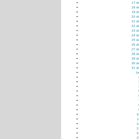
17 d
18 d
19 d
20 d
21 d
22 d
23 d
24 d
25 d
26 d
27 d
28 d
29 d
30 d
31 d
1e
1
1
1
1
1
1