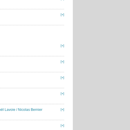
[+]
[+]
[+]
[+]
[+]
l Lavoie / Nicolas Bernier
[+]
[+]